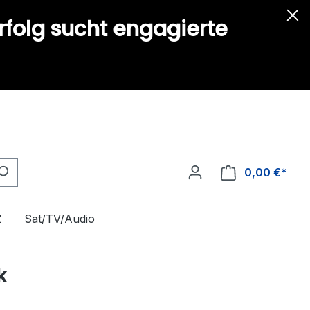
rfolg sucht engagierte
0,00 €*
Z
Sat/TV/Audio
k