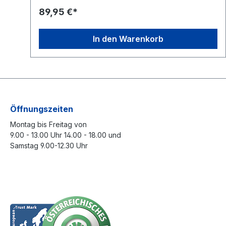
er
Ein Netzteil ist nicht enthalten. Sie können die
89,95 €*
Spannungsquelle passend zu Ihrem Anwendungsfall
m
selbst wählen und das PSM01 flexibel in Ihr Setup
uf
integrieren. Ein besonderes Highlight ist das 2,8-Zoll-
In den Warenkorb
Farbdisplay, das mit einer Auflösung von 320 x 240
nd
Pixeln klare und präzise Informationen zur aktuellen
Spannungs- und Stromversorgung liefert. Der Winkel
des Displays ist stufenlos einstellbar, sodass Sie es
jederzeit perfekt an Ihre Sichtverhältnisse anpassen
it
können. Dies macht das Arbeiten mit dem Netzteil
e
noch komfortabler und übersichtlicher – egal, ob auf
10
der Werkbank oder im mobilen Einsatz. Das PSM01
Öffnungszeiten
ie
unterstützt die gängigen Schnellladeprotokolle
Montag bis Freitag von
Power Delivery (PD) und Quick Charge (QC) und
en
ermöglicht eine stufenlos regelbare
9.00 - 13.00 Uhr 14.00 - 18.00 und
Ausgangsspannung von 0 bis 30 V sowie einen
Samstag 9.00-12.30 Uhr
n
maximalen Ausgangsstrom von 5 A – ideal für präzise
Steuerungen in unterschiedlichsten Anwendungen.
Gleichzeitig sorgen umfangreiche
Schutzmechanismen, darunter Überspannungs-,
Überstrom-, Überlast- und Übertemperaturschutz, für
höchste Sicherheit. Zusätzlich schützt der
Verpolungsschutz am Ein- und Ausgang sowohl das
Netzteil als auch angeschlossene Geräte. Ob als
vielseitiges Labornetzteil, für mobile Anwendungen