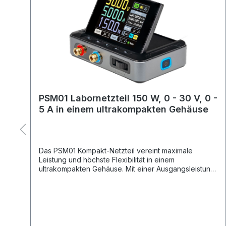
PSM01 Labornetzteil 150 W, 0 - 30 V, 0 -
5 A in einem ultrakompakten Gehäuse
r
Das PSM01 Kompakt-Netzteil vereint maximale
Leistung und höchste Flexibilität in einem
ne
ultrakompakten Gehäuse. Mit einer Ausgangsleistung
von bis zu 150 W eignet es sich ideal für
anspruchsvolle Anwendungen, bei denen eine
zuverlässige und präzise Stromversorgung gefragt
ist. Dank der USB-C- und DC Anschlüsse ist es
vielseitig einsetzbar und kompatibel mit
unterschiedlichsten Geräten und Systemen.Wichtig: