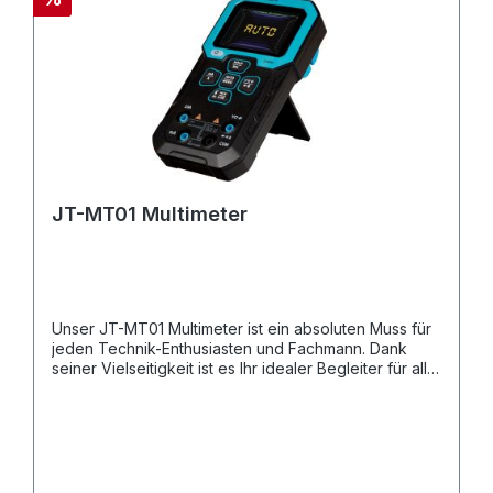
JT-MT01 Multimeter
Unser JT-MT01 Multimeter ist ein absoluten Muss für
jeden Technik-Enthusiasten und Fachmann. Dank
seiner Vielseitigkeit ist es Ihr idealer Begleiter für alle
elektrischen Messungen: Von Spannungen über
Ströme bis hin zu Widerständen, Dioden,
Kapazitäten, Frequenzen und sogar Temperaturen.
Erleben Sie absolute Sicherheit und bequeme
Handhabung mit der zusätzlichen Non-Contact-
Voltage (NCV) Spannungsmessung, die Ihnen