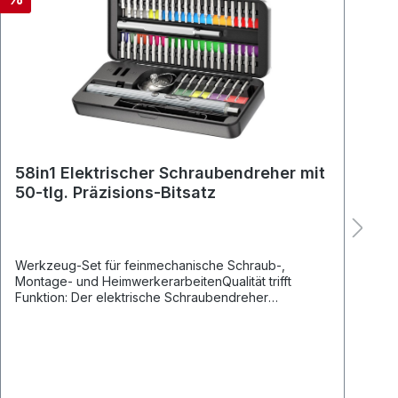
58in1 Elektrischer Schraubendreher mit
E
50-tlg. Präzisions-Bitsatz
1
u
Werkzeug-Set für feinmechanische Schraub-,
L
Montage- und HeimwerkerarbeitenQualität trifft
A
Funktion: Der elektrische Schraubendreher
K
überzeugt mit edlem Metalldesign und einer
e
komfortablen Handhabung. Die Kerben im Griff
a
sorgen bei manuellem Drehen des Schraubenziehers
P
für einen Antirutscheffekt und optimale
B
Kraftverteilung. Das metallene Case mit
b
Farbcodierung und das umfangreiche Zubehör
3