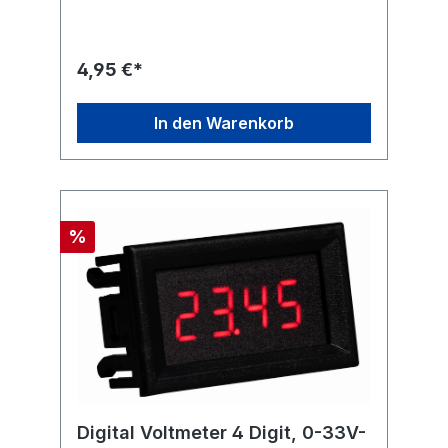
galvanisch getrennten Spannung versorgt
werden.Eingebauter Shunt ist mit max. 10A
belastbar.Messbereich: DC 0 -100 V, 0 - 10
AMontageausschnitt: 45,5mm x 26,5mm
4,95 €*
In den Warenkorb
%
Digital Voltmeter 4 Digit, 0-33V-