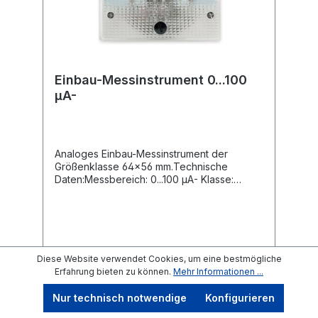
(nicht im Lieferumfang) Maße (LxBxH):
190x95x42 mm Lieferumfang: LCR-Meter
Messpinzette Software-CD Aufsteck-
Messadapter Kurzschlussbrücke USB-Kabel
Koffer Anleitung
Einbau-Messinstrument 0...100
µA-
Analoges Einbau-Messinstrument der
Größenklasse 64x56 mm.Technische
Daten:Messbereich: 0...100 µA- Klasse:
2,5 Gebrauchslage:
senkrecht Abmessungen: 64x56 mm Einbau-
Ø: 48 mm Einbautiefe: 32 mm
Diese Website verwendet Cookies, um eine bestmögliche
Erfahrung bieten zu können.
Mehr Informationen ...
6,45 €*
Nur technisch notwendige
Konfigurieren
In den Warenkorb