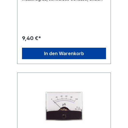
weiss, Nullpunkt-Korrektur, Befestigung mit
4 eingepressten Gewindebolzen, Messer-
Zeiger, senkrechte Gebrauchtlage, keine
Fremdfeld-Beeinflussung durch Kern-
Magnet.Technische Daten Drehspul-
Einbauinstrument mit Spiegelskala
Anzeigebereich: 0 - 15 V / DC Güteklasse:
9,40 €*
2,5 Maße: 60 x 47mm Flanschdurchmesser:
38 mm Einbautiefe mit Anschluss ca. 28mm
In den Warenkorb