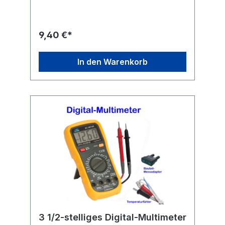
Fremdfeld-Beeinflussung durch Kern-
Magnet.Technische Daten Drehspul-
Einbauinstrument mit Spiegelskala
Anzeigebereich: 0 - 5 A / DC Güteklasse:
9,40 €*
2,5 Maße: 60 x 47mm Flanschdurchmesser:
38 mm Einbautiefe mit Anschluss ca. 28mm
In den Warenkorb
3 1/2-stelliges Digital-Multimeter