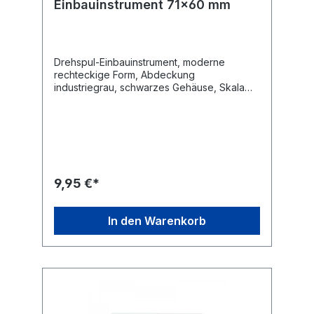
Einbauinstrument 71x60 mm
Drehspul-Einbauinstrument, moderne
rechteckige Form, Abdeckung
industriegrau, schwarzes Gehäuse, Skala
weiss, Nullpunkt-Korrektur, Befestigung mit
4 eingepressten Gewindebolzen, Messer-
Zeiger, senkrechte Gebrauchtlage, keine
Fremdfeld-Beeinflussung durch Kern-
Magnet.Technische Daten Anzeigebereich:
0 - 15 A / DC Güteklasse: 2,5 Maße: 71 x 60
mm Skala 70 x 32 mm Flanschdurchmesser:
9,95 €*
52 mm Einbautiefe mit Anschluss ca. 32 mm
In den Warenkorb