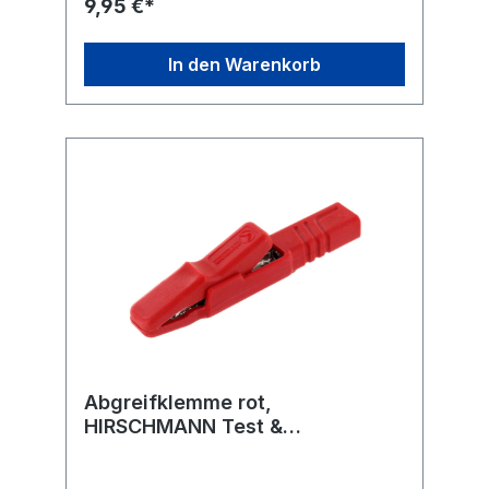
9,95 €*
mm Einbautiefe mit Anschluss ca. 32 mm
In den Warenkorb
Abgreifklemme rot,
HIRSCHMANN Test &
Measurement AK 2 S