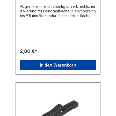
Abgreifklemme mit allseitig unzerbrechlicher
Isolierung mit Feindrahtfläche. Klemmbereich
bis 9,5 mm Bolzendurchmesserder flache
Teil der Klemmbacken ermöglicht das
Anklemmen von feinsten Drähten4 mm Ø
Buchsensteckanschluss Anschluss: Buchse,
SchraubeAusrichtung: geradeBetriebsspann
ung: ≤ 60 VdcBetriebsstrom: ≤ 25 A
2,80 €*
In den Warenkorb