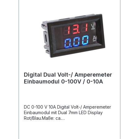
Digital Dual Volt-/ Amperemeter
Einbaumodul 0-100V / 0-10A
DC 0-100 V 10A Digital Volt-/ Amperemeter
Einbaumodul mit Dual 7mm LED Display
Rot/Blau.Maße: ca.
48mmx29mmx30mmBetriebsspannung
Modul: DC 4,5 - 30V /<20mABei >30V
Eingangsspannung muß das Modul mit einer