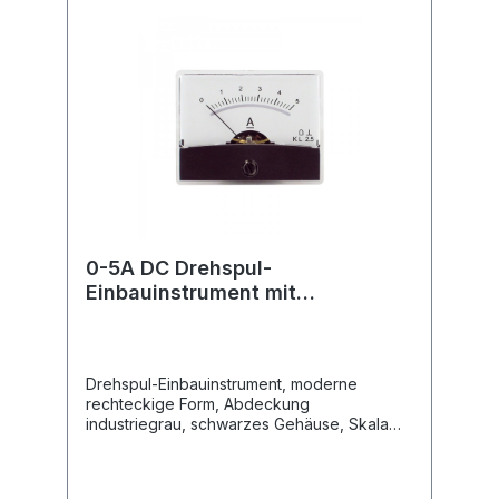
0-5A DC Drehspul-
Einbauinstrument mit
Spiegelskala
Drehspul-Einbauinstrument, moderne
rechteckige Form, Abdeckung
industriegrau, schwarzes Gehäuse, Skala
weiss, Nullpunkt-Korrektur, Befestigung mit
4 eingepressten Gewindebolzen, Messer-
Zeiger, senkrechte Gebrauchtlage, keine