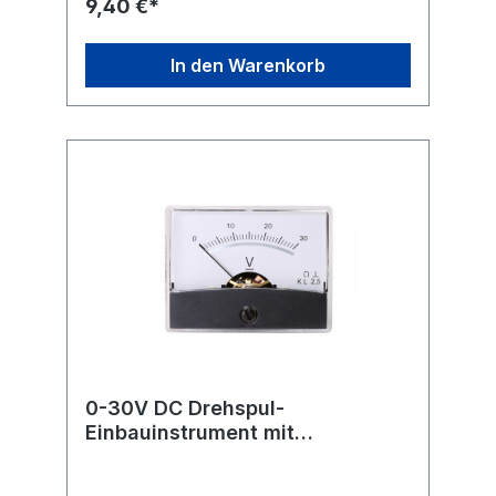
9,40 €*
2,5 Maße: 60 x 47mm Flanschdurchmesser:
38 mm Einbautiefe mit Anschluss ca. 28mm
In den Warenkorb
0-30V DC Drehspul-
Einbauinstrument mit
Spiegelskala