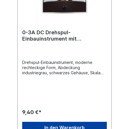
0-3A DC Drehspul-
Einbauinstrument mit
Spiegelskala
Drehspul-Einbauinstrument, moderne
rechteckige Form, Abdeckung
industriegrau, schwarzes Gehäuse, Skala
weiss, Nullpunkt-Korrektur, Befestigung mit
4 eingepressten Gewindebolzen, Messer-
Zeiger, senkrechte Gebrauchtlage, keine
Fremdfeld-Beeinflussung durch Kern-
Magnet.Technische Daten Drehspul-
Einbauinstrument mit Spiegelskala
Anzeigebereich: 0 - 3 A / DC Güteklasse:
9,40 €*
2,5 Maße: 60 x 47mm Flanschdurchmesser:
38 mm Einbautiefe mit Anschluss ca. 28mm
In den Warenkorb