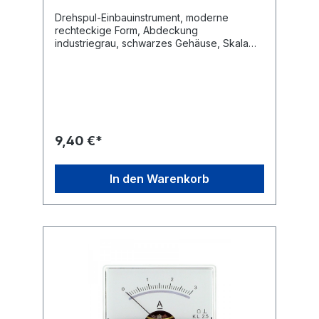
Drehspul-Einbauinstrument, moderne
rechteckige Form, Abdeckung
industriegrau, schwarzes Gehäuse, Skala
weiss, Nullpunkt-Korrektur, Befestigung mit
4 eingepressten Gewindebolzen, Messer-
Zeiger, senkrechte Gebrauchtlage, keine
Fremdfeld-Beeinflussung durch Kern-
Magnet.Technische Daten Drehspul-
Einbauinstrument mit Spiegelskala
Anzeigebereich: 0 - 30 V / DC Güteklasse:
9,40 €*
2,5 Maße: 60 x 47mm Flanschdurchmesser:
38 mm Einbautiefe mit Anschluss ca. 28mm
In den Warenkorb