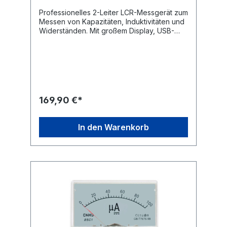
Professionelles 2-Leiter LCR-Messgerät zum
Messen von Kapazitäten, Induktivitäten und
Widerständen. Mit großem Display, USB-
Anschluss zum Auswerten der
Messergebnisse an einem Windows-PC mit
komfortabler Software und stabilem
Kunststoffkoffer. Technische Daten:
Kapazität: 200 pF...20 mF (max. ± 5 %)
Induktivität: 20 µH...20 kH (max. ± 5 %)
Widerstand: 20 Ω...200 MΩ (max. ± 5 %)
169,90 €*
Test-Parameter: D (Verlustfaktor), Q (Güte),
Qi (Phasenwinkel), ESR (äquivalenter
Serienwiderstand) Messspannung: 0,6 V~ (±
In den Warenkorb
10 %) Messfrequenzen: DC, 100 Hz, 120 Hz,
1 kHz, 10 kHz, 100 kHz
Messgeschwindigkeit: max. 5
Messungen/Sekunde Anzeigearten: Direkt,
DELTA, % Betriebsstemperatur: 0...40 °C, <
75 % RH Selbstkalibrierfunktion: Offen oder
Kurzschluss HOLD Funktion großes, 4,5-
stelliges LC-Display (38x62 mm) mit
zuschaltbarer Hintergrundbeleuchtung USB-
Port zum Anschluss an einen PC (ab
Windows XP) Betrieb mit einem 9V-Block