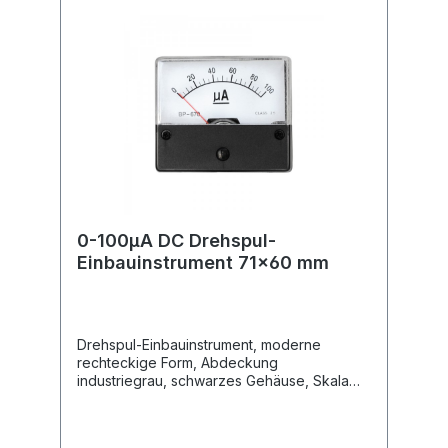
0-100µA DC Drehspul-
Einbauinstrument 71x60 mm
Drehspul-Einbauinstrument, moderne
rechteckige Form, Abdeckung
industriegrau, schwarzes Gehäuse, Skala
weiss, Nullpunkt-Korrektur, Befestigung mit
4 eingepressten Gewindebolzen, Messer-
Zeiger, senkrechte Gebrauchtlage, keine