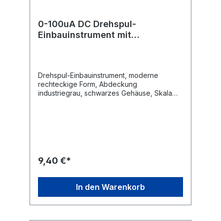
0-100uA DC Drehspul-
Einbauinstrument mit
Spiegelskala
Drehspul-Einbauinstrument, moderne
rechteckige Form, Abdeckung
industriegrau, schwarzes Gehäuse, Skala
weiss, Nullpunkt-Korrektur, Befestigung mit
4 eingepressten Gewindebolzen, Messer-
Zeiger, senkrechte Gebrauchtlage, keine
Fremdfeld-Beeinflussung durch Kern-
Magnet.Technische Daten Drehspul-
Einbauinstrument mit Spiegelskala
Anzeigebereich: 0 - 100 uA / DC Güteklasse:
9,40 €*
2,5 Maße: 60 x 47mm Flanschdurchmesser:
38 mm Einbautiefe mit Anschluss ca. 28mm
In den Warenkorb