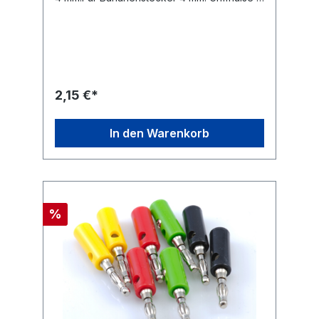
18 x Durchmesser 16 mm. Lötanschluss 5,5
mm. Einbaugewinde 22 mm lang mit 2
Kunststoffisolatoren sowie Mutter und
Scheibe. 2-er Set 1 x rot, 1 x schwarz.
2,15 €*
In den Warenkorb
%