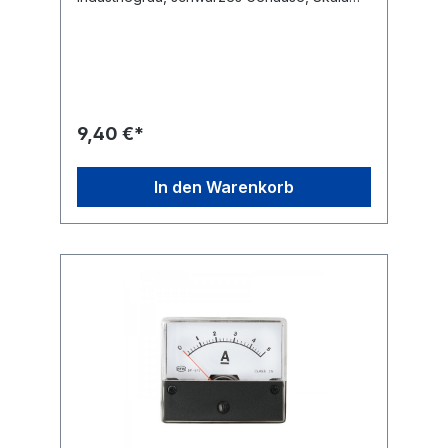
weiss, Nullpunkt-Korrektur, Befestigung mit
4 eingepressten Gewindebolzen, Messer-
Zeiger, senkrechte Gebrauchtlage, keine
Fremdfeld-Beeinflussung durch Kern-
Magnet.Technische Daten Drehspul-
Einbauinstrument mit Spiegelskala
Anzeigebereich: 0 - 500 mA / DC
9,40 €*
Güteklasse: 2,5 Maße: 60 x 47mm
Flanschdurchmesser: 38 mm Einbautiefe mit
Anschluss ca. 28mm
In den Warenkorb