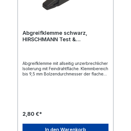
Abgreifklemme schwarz,
HIRSCHMANN Test &
Measurement AK 2 S
Abgreifklemme mit allseitig unzerbrechlicher
Isolierung mit Feindrahtfläche. Klemmbereich
bis 9,5 mm Bolzendurchmesser der flache
Teil der Klemmbacken ermöglicht das
Anklemmen von feinsten Drähten 4 mm Ø
Buchsensteckanschluss Anschluss: Buchse,
Schraube Ausrichtung: gerade
Betriebsspannung: ≤ 60 Vdc Betriebsstrom:
≤ 25 A
2,80 €*
In den Warenkorb