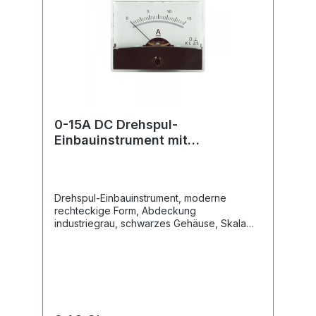
0-15A DC Drehspul-
Einbauinstrument mit
Spiegelskala
Drehspul-Einbauinstrument, moderne
rechteckige Form, Abdeckung
industriegrau, schwarzes Gehäuse, Skala
weiss, Nullpunkt-Korrektur, Befestigung mit
4 eingepressten Gewindebolzen, Messer-
Zeiger, senkrechte Gebrauchtlage, keine
Fremdfeld-Beeinflussung durch Kern-
Magnet.Technische Daten Drehspul-
Einbauinstrument mit Spiegelskala
Anzeigebereich: 0 - 15A / DC Güteklasse: