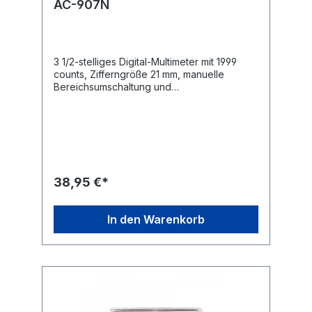
AC-907N
3 1/2-stelliges Digital-Multimeter mit 1999
counts, Zifferngröße 21 mm, manuelle
Bereichsumschaltung und
Messbereicheinblendung im LCD Display. 9
Messbereiche für Gleich/-
Wechselspannung, Gleich/-Wechselstrom,
Widerstand, Kapazität, Durchgangsprüfer,
Temperatur, Frequenz, Transistor und
Diodentest. Data Hold, Auto power off, Low-
Battery-Anzeige, Überlastungsschutz.
38,95 €*
Überspannungskategorien: 600V CAT III
(1000V) und CAT IV (600V)
Arbeitstemperatur: 0 ~ 40°C (<80% RH)
In den Warenkorb
Anzeige: LCD Display 3 ½ Stellen (1999) 3
Messzyklen/s Überlaufanzeige: „1“ Low
Battery Anzeige: Stromversorgung: 9V
Blockbatterie (6F22) Maximale Spannung
zwischen 600V AC RMS oder 1000V DC
Eingangsbuchse und Erdung: Messbereiche
Genauigkeitsangaben: ±(% of rdg + digits)