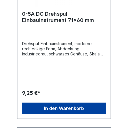
0-5A DC Drehspul-
Einbauinstrument 71x60 mm
Drehspul-Einbauinstrument, moderne
rechteckige Form, Abdeckung
industriegrau, schwarzes Gehäuse, Skala
weiss, Nullpunkt-Korrektur, Befestigung mit
4 eingepressten Gewindebolzen, Messer-
Zeiger, senkrechte Gebrauchtlage, keine
Fremdfeld-Beeinflussung durch Kern-
Magnet.Technische Daten Anzeigebereich:
0 - 5 A / DC Güteklasse: 2,5 Maße: 71 x 60
mm Skala 70 x 32 mm Flanschdurchmesser:
9,25 €*
52 mm Einbautiefe mit Anschluss ca. 32 mm
In den Warenkorb