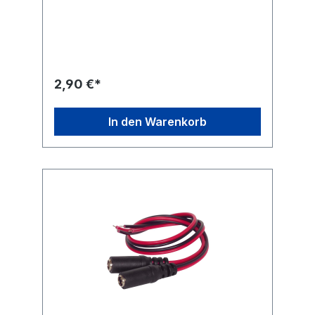
Audioanwendungen z. B. für Hobby-
Tonstudios, Heimkino-Abende mit der
Familie oder Musiksessions unter Freunden.
Unsere Produkte übertragen Audio-Signale
in maximaler Qualität für ein kristallklares
Sound-Erlebnis. Die robuste Konstruktion
und hochwertige Materialien unserer
2,90 €*
Verbindungskabel, Adapter, Konverter und
Audio-Stecker sorgen für ein klangvolles
Entertainment. Einfach. Alles.
In den Warenkorb
Passend! Goobay-Verbindungskabel zur
Übertragung von Video- und Audiosignalen
z. B. von digitalen Kameras an PC und
TV Audiokabel mit 4-poligem 3,5-mm-
Winkelstecker ermöglicht den Anschluss an
beengten oder schwer zugänglichen
Stellen. Farbig markierte Metallstecker
ermöglichen ein einfaches
Verbinden. Genormte, passgenaue Klinken-
und Cinchstecker für minimale
ÜbertragungswiderständeLänge: 1,5 m