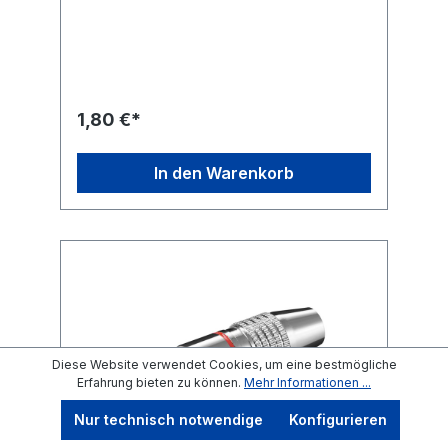
Hi-Fi-Anlage, Smartphone, Lautsprecher,
Mikrofon oder Kopfhörer Genormte,
passgenaue Cinch- und AUX-Stecker für
minimale Übertragungswiderstände und
klaren Sound
1,80 €*
In den Warenkorb
Diese Website verwendet Cookies, um eine bestmögliche
Erfahrung bieten zu können.
Mehr Informationen ...
Nur technisch notwendige
Konfigurieren