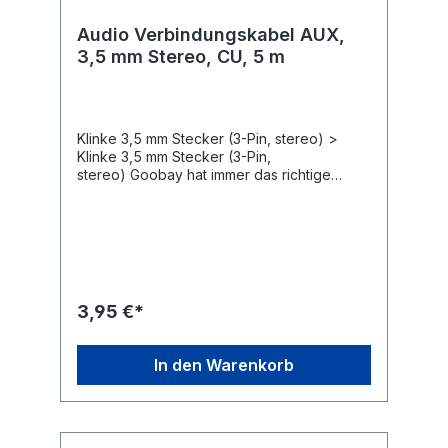
Audio Verbindungskabel AUX,
3,5 mm Stereo, CU, 5 m
Klinke 3,5 mm Stecker (3-Pin, stereo) >
Klinke 3,5 mm Stecker (3-Pin,
stereo) Goobay hat immer das richtige
Elektronik-Zubehör für Ihre
Audioanwendungen z. B. für Hobby-
Tonstudios, Heimkino-Abende mit der
Familie oder Musiksessions unter Freunden.
Unsere Produkte übertragen Audio-Signale
in maximaler Qualität für ein kristallklares
Sound-Erlebnis. Die robuste Konstruktion
3,95 €*
und hochwertige Materialien unserer
Verbindungskabel, Adapter, Konverter und
Audio-Stecker sorgen für ein klangvolles
In den Warenkorb
Entertainment. Einfach. Alles.
Passend!Goobay-Audiokabel verbindet
Multimedia-Geräte mit einer 3,5-mm-
Klinkenbuchse wie Smartphones und
Tablets mit einem Ausgabegerät z. B. PC,