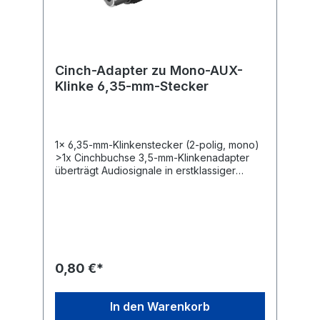
Cinch-Adapter zu Mono-AUX-
Klinke 6,35-mm-Stecker
1x 6,35-mm-Klinkenstecker (2-polig, mono)
>1x Cinchbuchse 3,5-mm-Klinkenadapter
überträgt Audiosignale in erstklassiger
Tonqualität vom Mono- ins Stereo-
Format. Kompatibel mit z. B. Hi-Fi-Anlage,
Smartphone, Lautsprecher, Mikrofon oder
Kopfhörer Genormte, passgenaue Cinch-
und AUX-Stecker für minimale
Übertragungswiderstände und klaren Sound
0,80 €*
In den Warenkorb