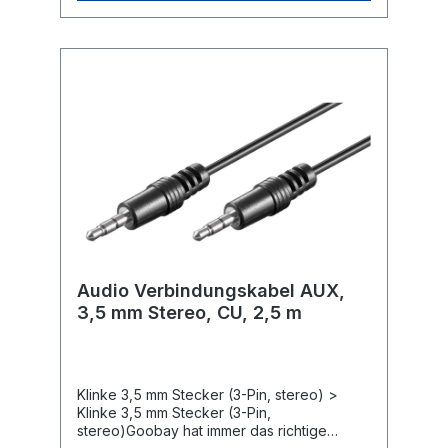
Passend!Goobay-Audiokabel verbindet
Multimedia-Geräte mit einer 3,5-mm-
Klinkenbuchse wie Smartphones und
Tablets mit einem Ausgabegerät z. B. PC,
Verstärker oder Lautsprecher.Hochwertige
Klinkenstecker sorgen für beständigen
Sound und eine perfekte Klangqualität ohne
Störgeräusche.Flexibles AUX-Kabel mit
kleinem Biegeradius und Innenleiter aus
reinem KupferStereo-Klinkenkabel mit 1,5 m
Länge sorgt für eine großzügige
Reichweite.Länge: 1,5 m
Audio Verbindungskabel AUX,
3,5 mm Stereo, CU, 2,5 m
Klinke 3,5 mm Stecker (3-Pin, stereo) >
Klinke 3,5 mm Stecker (3-Pin,
stereo)Goobay hat immer das richtige