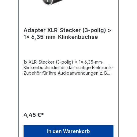
Adapter XLR-Stecker (3-polig) >
1x 6,35-mm-Klinkenbuchse
1x XLR-Stecker (3-polig) > 1x 6,35-mm-
Klinkenbuchse.Immer das richtige Elektronik-
Zubehör für Ihre Audioanwendungen z. B.
für Hobby-Tonstudios, Heimkino-Abende
mit der Familie oder Musiksessions unter
Freunden. Unsere Produkte übertragen
Audio-Signale in maximaler Qualität für ein
kristallklares Sound-Erlebnis. Die robuste
Konstruktion und hochwertige Materialien
unserer Adapter, Konverter und Audio-
4,45 €*
Stecker sorgen für ein klangvolles
Entertainment. Einfach. Alles. Passend! XLR-
Adapter überträgt Audiosignale in
In den Warenkorb
erstklassiger Tonqualität. Zur Verbindung