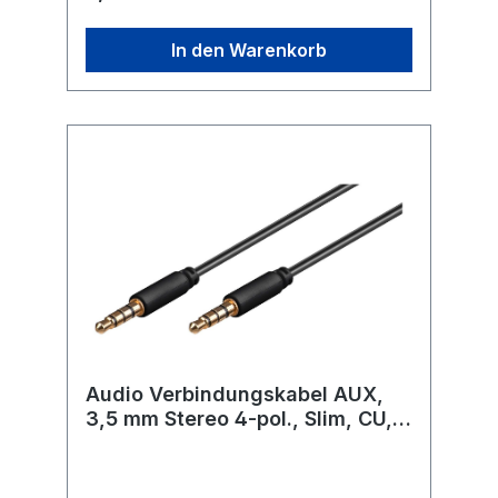
Audio-Stecker sorgen für ein klangvolles
Entertainment. Einfach. Alles.
In den Warenkorb
Passend! Cinchkabel zur Übertragung von
digitalen Audiosignalen Der Klinkenstecker
lässt sich mit allen 3,5-mm-Klinkenbuchsen
verbinden, die z. B. in Kopfhörern,
Notebooks, Smartphones und Tablets
verbaut sind. 2x Cinchstecker (rot/weiß)
zum Anschluss an Geräte wie z. B. Receiver,
Verstärker und Boxen Genormte,
passgenaue Stecker für minimale
Übertragungswiderstände Das Goobay-
Audiokabel ist ideal für die Verbindung von
Kopfhörern (3,5-mm-Klinken-Eingang) mit
einem Verstärker geeignet.Länge: 5 m
Audio Verbindungskabel AUX,
3,5 mm Stereo 4-pol., Slim, CU, 1
m