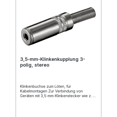
3,5-mm-Klinkenkupplung 3-
polig, stereo
Klinkenbuchse zum Löten, für
Kabelmontagen Zur Verbindung von
Geräten mit 3,5-mm-Klinkenstecker wie z. B.
Kopfhörer oder Headset AUX-Kupplung
überträgt Audiosignale in erstklassiger
Tonqualität. Robustes Metallgehäuse mit
Knickschutz Steckverbinder mit 3-poliger