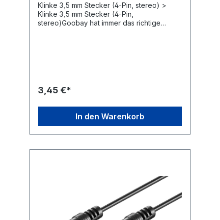
Klinke 3,5 mm Stecker (4-Pin, stereo) >
Klinke 3,5 mm Stecker (4-Pin,
stereo)Goobay hat immer das richtige
Elektronik-Zubehör für Ihre
Audioanwendungen z. B. für Hobby-
Tonstudios, Heimkino-Abende mit der
Familie oder Musiksessions unter Freunden.
Unsere Produkte übertragen Audio-Signale
in maximaler Qualität für ein kristallklares
Sound-Erlebnis. Die robuste Konstruktion
3,45 €*
und hochwertige Materialien unserer
Verbindungskabel, Adapter, Konverter und
Audio-Stecker sorgen für ein klangvolles
In den Warenkorb
Entertainment. Einfach. Alles. Passend!Das
Goobay-Audiokabel verbindet Multimedia-
Geräte mit einer 3,5-mm-Klinkenbuchse wie
Smartphones und Tablets mit einem
Ausgabegerät z. B. PC, Verstärker oder
Lautsprecher.4-poliger Stecker kann
Audiosignale übertragen und mit einem
Mikrofon verbunden werden.Vergoldete
Klinkenstecker sorgen für beständigen
Sound und eine perfekte Klangqualität ohne
Störgeräusche.Das schmale Design des
Klinkensteckers ermöglicht ein leichtes