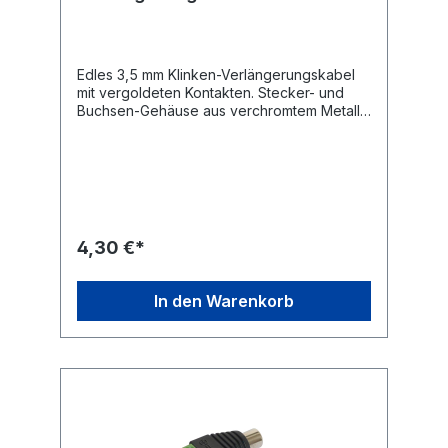
Edles 3,5 mm Klinken-Verlängerungskabel
mit vergoldeten Kontakten. Stecker- und
Buchsen-Gehäuse aus verchromtem Metall.
Die hochwertige Verarbeitung sorgt für eine
hohe Langlebigkeit. Einsetzbar zur
Verlängerung von Kopfhörer-Kabeln,
Smartphones, Tablets, MP3-Player, usw.
Reduzierte Verzerrung durch 99,99 %
sauerstofffreie Kupferleiter. Abschirmung
gegen Störstreuungen.
4,30 €*
In den Warenkorb