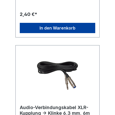
Störgeräusche.Stereo-Klinkenkabel ist mit 5
m extralang zur Überbrückung größerer
Distanzen.Goobay-AUX-Verlängerungskabel
2,40 €*
mit kleinem Biegeradius
In den Warenkorb
Audio-Verbindungskabel XLR-
Kupplung -> Klinke 6,3 mm, 6m