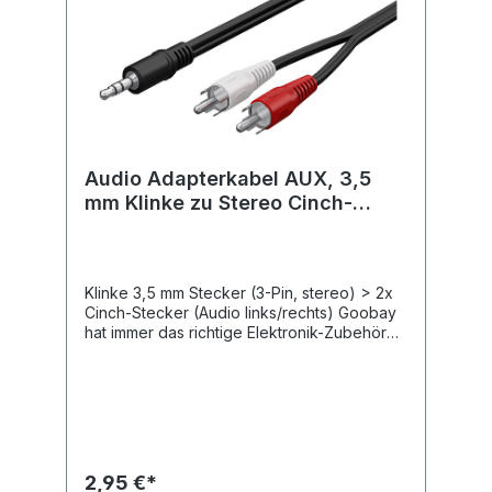
passgenaue Stecker für minimale
ÜbertragungswiderständeDas Goobay-
Audiokabel ist ideal für die Verbindung von
Kopfhörern (3,5-mm-Klinken-Eingang) mit
einem Verstärker geeignet.Länge: 1,5 m
Audio Adapterkabel AUX, 3,5
mm Klinke zu Stereo Cinch-
Stecker, 5 m
Klinke 3,5 mm Stecker (3-Pin, stereo) > 2x
Cinch-Stecker (Audio links/rechts) Goobay
hat immer das richtige Elektronik-Zubehör
für Ihre Audioanwendungen z. B. für Hobby-
Tonstudios, Heimkino-Abende mit der
Familie oder Musiksessions unter Freunden.
Unsere Produkte übertragen Audio-Signale
in maximaler Qualität für ein kristallklares
Sound-Erlebnis. Die robuste Konstruktion
und hochwertige Materialien unserer
2,95 €*
Verbindungskabel, Adapter, Konverter und