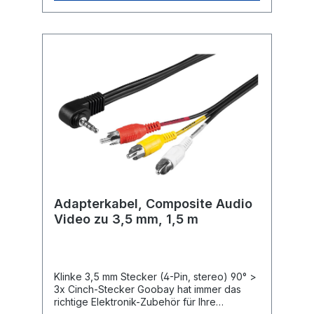
von XLR-Audio- oder Mikrofonkabel mit z. B.
Klinkenkabel für E-Gitarre, E-Klavier,
Mischpult, Mikrofon und Lautsprecher mit
6,35-mm-Klinkenstecker Genormter,
passgenauer XLR-Stecker für minimale
Übertragungswiderstände und klaren
Sound XLR-auf-Klinke-Stecker mit 3-poliger
Belegung für optimalen
Musikgenuss Hochwertiges, robustes
Metallgehäuse für Langlebigkeit
Adapterkabel, Composite Audio
Video zu 3,5 mm, 1,5 m
Klinke 3,5 mm Stecker (4-Pin, stereo) 90° >
3x Cinch-Stecker Goobay hat immer das
richtige Elektronik-Zubehör für Ihre