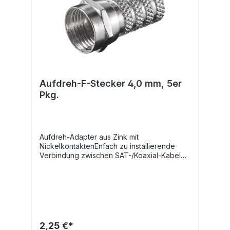
Aufdreh-F-Stecker 4,0 mm, 5er
Pkg.
Aufdreh-Adapter aus Zink mit
NickelkontaktenEnfach zu installierende
Verbindung zwischen SAT-/Koaxial-Kabel
und Satellitenanlage oder ReceiverDer F-
Stecker lässt sich einfach ohne Werkzeug
auf ein Koax- oder SAT-Kabel
aufdrehen.Durchmesser Kabelmantel: 4,0
mm5er Pkg.
2,25 €*