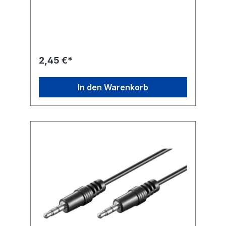
Elektronik-Zubehör für Ihre
Audioanwendungen z. B. für Hobby-
Tonstudios, Heimkino-Abende mit der
Familie oder Musiksessions unter Freunden.
Unsere Produkte übertragen Audio-Signale
in maximaler Qualität für ein kristallklares
Sound-Erlebnis. Die robuste Konstruktion
2,45 €*
und hochwertige Materialien unserer
Verbindungskabel, Adapter, Konverter und
Audio-Stecker sorgen für ein klangvolles
In den Warenkorb
Entertainment. Einfach. Alles.
Passend!Goobay-Audiokabel verbindet
Multimedia-Geräte mit einer 3,5-mm-
Klinkenbuchse wie Smartphones und
Tablets mit einem Ausgabegerät z. B. PC,
Verstärker oder Lautsprecher.Hochwertige
Klinkenstecker sorgen für beständigen
Sound und eine perfekte Klangqualität ohne
Störgeräusche.Flexibles AUX-Kabel mit
kleinem Biegeradius und Innenleiter aus
reinem KupferStereo-Klinkenkabel ist mit
2,5 m extralang, um größere Distanzen zu
überbrücken.Länge: 2,5 m