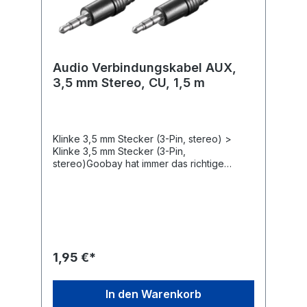
Einstecken in die Buchse, auch wenn sich
das Gerät in einer Schutzhülle
befindet.Flexibles AUX-Kabel mit kleinem
BiegeradiusLänge: 1 m
Audio Verbindungskabel AUX,
3,5 mm Stereo, CU, 1,5 m
Klinke 3,5 mm Stecker (3-Pin, stereo) >
Klinke 3,5 mm Stecker (3-Pin,
stereo)Goobay hat immer das richtige
Elektronik-Zubehör für Ihre
Audioanwendungen z. B. für Hobby-
Tonstudios, Heimkino-Abende mit der
Familie oder Musiksessions unter Freunden.
Unsere Produkte übertragen Audio-Signale
in maximaler Qualität für ein kristallklares
Sound-Erlebnis. Die robuste Konstruktion
1,95 €*
und hochwertige Materialien unserer
Verbindungskabel, Adapter, Konverter und
Audio-Stecker sorgen für ein klangvolles
In den Warenkorb
Entertainment. Einfach. Alles.