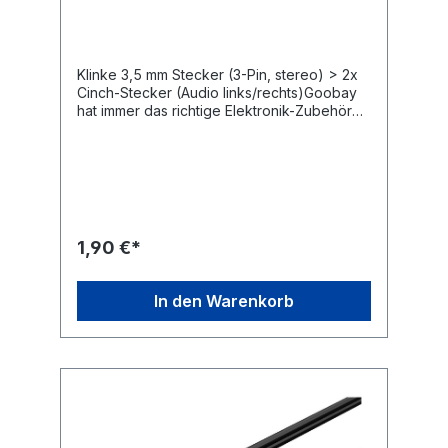
Stecker, 1,5 m
Klinke 3,5 mm Stecker (3-Pin, stereo) > 2x
Cinch-Stecker (Audio links/rechts)Goobay
hat immer das richtige Elektronik-Zubehör
für Ihre Audioanwendungen z. B. für Hobby-
Tonstudios, Heimkino-Abende mit der
Familie oder Musiksessions unter Freunden.
Unsere Produkte übertragen Audio-Signale
in maximaler Qualität für ein kristallklares
Sound-Erlebnis. Die robuste Konstruktion
und hochwertige Materialien unserer
1,90 €*
Verbindungskabel, Adapter, Konverter und
Audio-Stecker sorgen für ein klangvolles
Entertainment. Einfach. Alles.
In den Warenkorb
Passend!Cinchkabel zur Übertragung von
digitalen AudiosignalenDer Klinkenstecker
lässt sich mit allen 3,5-mm-Klinkenbuchsen
verbinden, die z. B. in Kopfhörern,
Notebooks, Smartphones und Tablets
verbaut sind.2x Cinchstecker (rot/weiß) zum
Anschluss an Geräte wie z. B. Receiver,
Verstärker und BoxenGenormte,