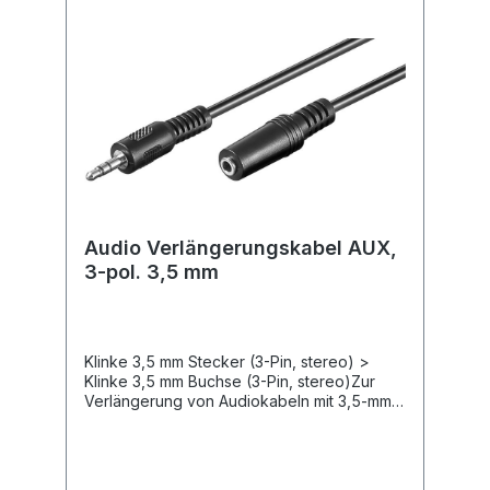
Verstärker oder Lautsprecher. Hochwertige
Klinkenstecker sorgen für beständigen
Sound und eine perfekte Klangqualität
ohne Störgeräusche. Flexibles AUX-Kabel
mit kleinem Biegeradius und Innenleiter aus
reinem KupferStereo-Klinkenkabel ist mit 5
m extralang, um größere Distanzen zu
überbrücken.Länge: 5 m
Audio Verlängerungskabel AUX,
3-pol. 3,5 mm
Klinke 3,5 mm Stecker (3-Pin, stereo) >
Klinke 3,5 mm Buchse (3-Pin, stereo)Zur
Verlängerung von Audiokabeln mit 3,5-mm-
Klinkenstecker, die z. B. bei Stereo-
Kopfhörern verwendet werden.Hochwertige
AUX-Stecker sorgen für beständigen Sound
und eine perfekte Klangqualität ohne