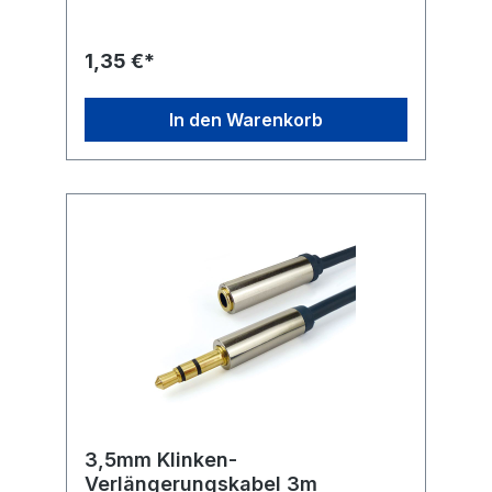
Belegung für optimalen
Musikgenuss Genormte, passgenaue 3,5-
mm-Klinkenbuchse für minimale
1,35 €*
Übertragungswiderstände und klaren Sound
In den Warenkorb
3,5mm Klinken-
Verlängerungskabel 3m