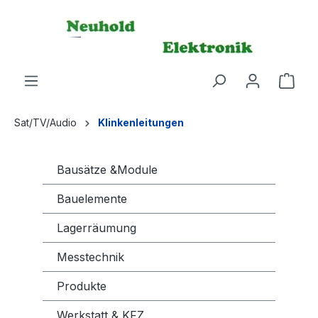
alt springen
Ware
Sat/TV/Audio
Klinkenleitungen
Bausätze &Module
Bauelemente
Lagerräumung
Messtechnik
Produkte
Werkstatt & KFZ