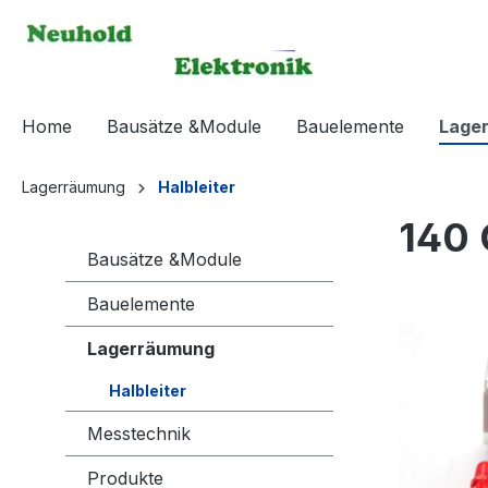
springen
Zur Hauptnavigation springen
Home
Bausätze &Module
Bauelemente
Lage
Lagerräumung
Halbleiter
140
Bausätze &Module
Bauelemente
Bildergaleri
Lagerräumung
Halbleiter
Messtechnik
Produkte