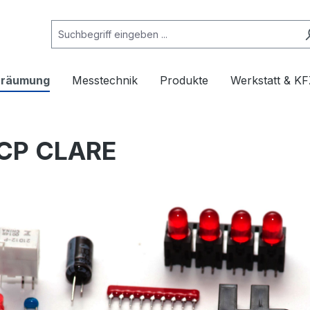
rräumung
Messtechnik
Produkte
Werkstatt & KF
 CP CLARE
e überspringen