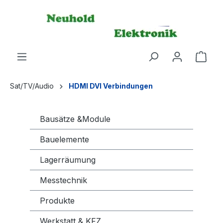
alt springen
Sat/TV/Audio
HDMI DVI Verbindungen
Bausätze &Module
Bauelemente
Lagerräumung
Messtechnik
Produkte
Werkstatt & KFZ