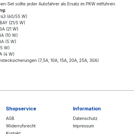
n-Set sollte jeder Autofahrer als Ersatz im PKW mitführen.
ng:
P43 (60/55 W)
BAY (21/5 W)
BA (21 W)
BA (10 W)
BA (5 W)
(5 W)
A (4 W)
hstecksicherungen (7,5A, 10A, 15A, 20A, 25A, 30A)
Shopservice
Information
AGB
Datenschutz
Widerrufsrecht
Impressum
Kontakt