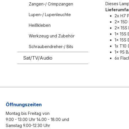
Dieses Lampe
Zangen-/ Crimpzangen
Lieferumfa
Lupen-/ Lupenleuchte
2x H7 
2x 15D 
Heißkleben
2x 15S 
1x 15S 
Werkzeug und Zubehör
1x 15S 
1x T10 
Schraubendreher-/ Bits
1x 9S B
Sat/TV/Audio
6x Flac
Öffnungszeiten
Montag bis Freitag von
9.00 - 13.00 Uhr 14.00 - 18.00 und
Samstag 9.00-12.30 Uhr