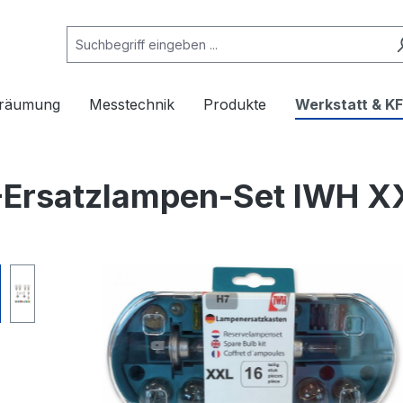
rräumung
Messtechnik
Produkte
Werkstatt & K
Ersatzlampen-Set IWH XXL
e überspringen