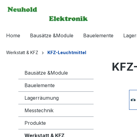
springen
Zur Hauptnavigation springen
Home
Bausätze &Module
Bauelemente
Lage
Werkstatt & KFZ
KFZ-Leuchtmittel
KFZ-
Bausätze &Module
Bauelemente
Bildergaleri
Lagerräumung
Messtechnik
Produkte
Werkstatt & KFZ