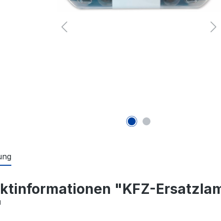
ung
ktinformationen "KFZ-Ersatzlam
"