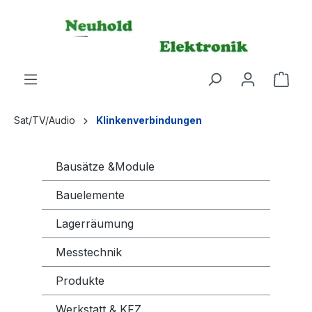
alt springen
Ware
Sat/TV/Audio
Klinkenverbindungen
Bausätze &Module
Bauelemente
Lagerräumung
Messtechnik
Produkte
Werkstatt & KFZ