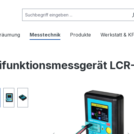
rräumung
Messtechnik
Produkte
Werkstatt & K
ifunktionsmessgerät LCR
e überspringen