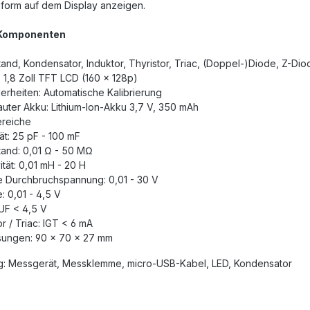
nform auf dem Display anzeigen.
Komponenten
and, Kondensator, Induktor, Thyristor, Triac, (Doppel-)Diode, Z-Diode
: 1,8 Zoll TFT LCD (160 x 128p)
rheiten: Automatische Kalibrierung
uter Akku: Lithium-Ion-Akku 3,7 V, 350 mAh
reiche
ät: 25 pF - 100 mF
and: 0,01 Ω - 50 MΩ
ität: 0,01 mH - 20 H
e Durchbruchspannung: 0,01 - 30 V
: 0,01 - 4,5 V
UF < 4,5 V
or / Triac: IGT < 6 mA
ungen: 90 x 70 x 27 mm
g: Messgerät, Messklemme, micro-USB-Kabel, LED, Kondensator