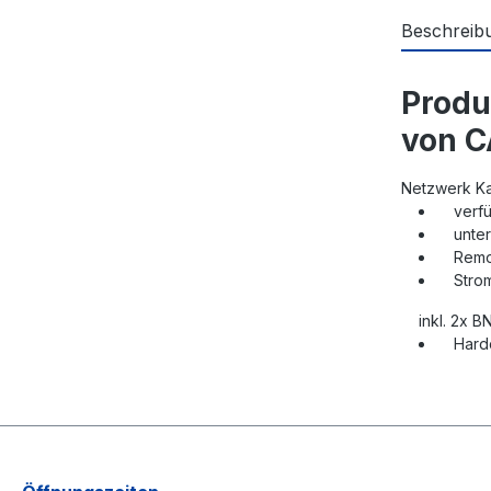
Beschreib
Produ
von C
Netzwerk Ka
verfüg
unters
Remotee
Stromve
inkl. 2x BN
Hardca