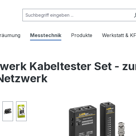
rräumung
Messtechnik
Produkte
Werkstatt & K
werk Kabeltester Set - z
Netzwerk
e überspringen