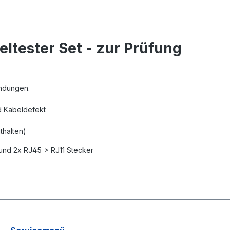
ltester Set - zur Prüfung
indungen.
d Kabeldefekt
thalten)
und 2x RJ45 > RJ11 Stecker