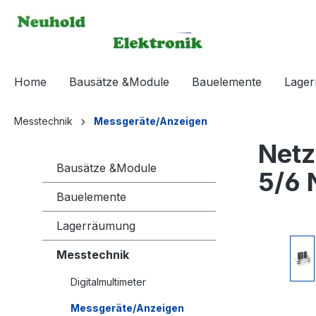
springen
Zur Hauptnavigation springen
Home
Bausätze &Module
Bauelemente
Lage
Messtechnik
Messgeräte/Anzeigen
Netz
Bausätze &Module
5/6 
Bauelemente
Lagerräumung
Bildergaleri
Messtechnik
Digitalmultimeter
Messgeräte/Anzeigen