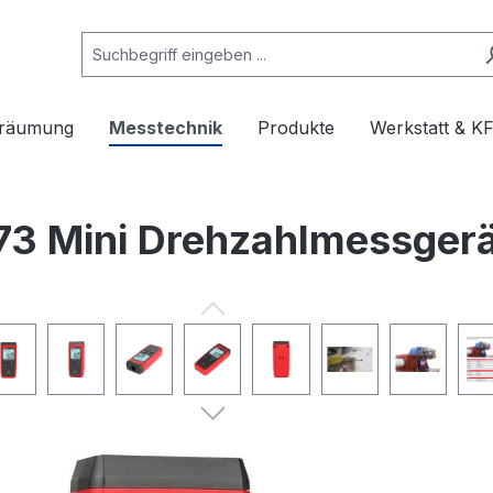
rräumung
Messtechnik
Produkte
Werkstatt & K
3 Mini Drehzahlmessgerä
e überspringen