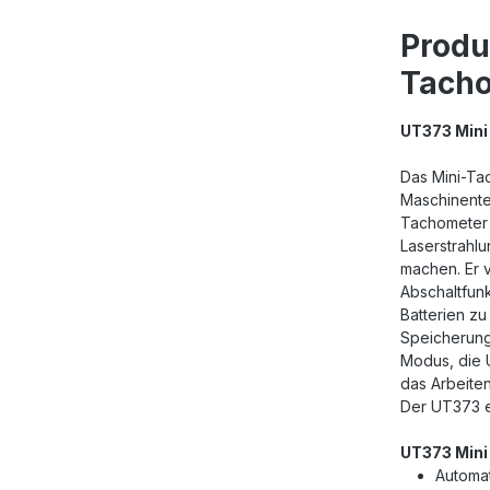
Produ
Tach
UT373 Mini
Das Mini-Ta
Maschinentei
Tachometer 
Laserstrahl
machen. Er 
Abschaltfunk
Batterien z
Speicherung
Modus, die 
das Arbeiten
Der UT373 en
UT373 Mini
Automat