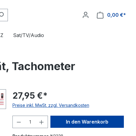
0,00 €*
FZ
Sat/TV/Audio
t, Tachometer
27,95 €*
Preise inkl. MwSt. zzgl. Versandkosten
Produkt Anzahl: Gib den gewünschte
In den Warenkorb