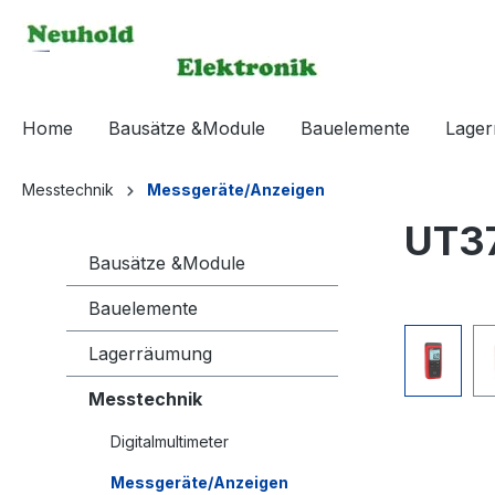
springen
Zur Hauptnavigation springen
Home
Bausätze &Module
Bauelemente
Lage
Messtechnik
Messgeräte/Anzeigen
UT37
Bausätze &Module
Bauelemente
Bildergaleri
Lagerräumung
Messtechnik
Digitalmultimeter
Messgeräte/Anzeigen