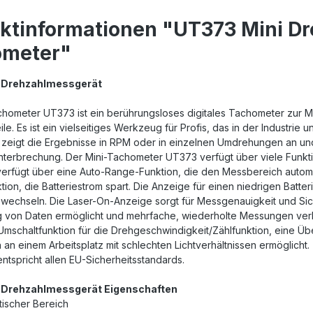
ktinformationen "UT373 Mini D
ometer"
 Drehzahlmessgerät
chometer UT373 ist ein berührungsloses digitales Tachometer zur
le. Es ist ein vielseitiges Werkzeug für Profis, das in der Industr
zeigt die Ergebnisse in RPM oder in einzelnen Umdrehungen an und
unterbrechung. Der Mini-Tachometer UT373 verfügt über viele Funkti
verfügt über eine Auto-Range-Funktion, die den Messbereich autom
tion, die Batteriestrom spart. Die Anzeige für einen niedrigen Batter
u wechseln. Die Laser-On-Anzeige sorgt für Messgenauigkeit und Sic
 von Daten ermöglicht und mehrfache, wiederholte Messungen verhi
Umschaltfunktion für die Drehgeschwindigkeit/Zählfunktion, eine Ü
 an einem Arbeitsplatz mit schlechten Lichtverhältnissen ermöglicht.
tspricht allen EU-Sicherheitsstandards.
 Drehzahlmessgerät Eigenschaften
ischer Bereich