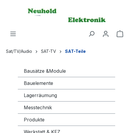
alt springen
Ware
Sat/TV/Audio
SAT-TV
SAT-Teile
Bausätze &Module
Bauelemente
Lagerräumung
Messtechnik
Produkte
Werkstatt & KFZ