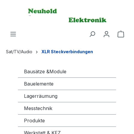
alt springen
Ware
Sat/TV/Audio
XLR Steckverbindungen
Bausätze &Module
Bauelemente
Lagerräumung
Messtechnik
Produkte
Werkstatt & KFZ