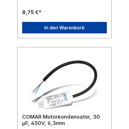
°C Anwendungsklasse: 400 V-B 10000 h
(HPFNT), 450 V-C 3000 h
8,75 €*
(HPFPU) Befestigung: M8 Anschluss: 6,3 mm
Flachstecker Ausführung: radial Maße ohne
Gewinde und Anschlüsse (ØxL): 25x57 mm
In den Warenkorb
COMAR Motorkondensator, 30
µF, 450V, 6,3mm