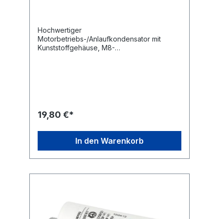
Hochwertiger
Motorbetriebs-/Anlaufkondensator mit
Kunststoffgehäuse, M8-
Befestigungsgewinde und 6,3 mm
Flachsteckanschlüssen.Technische
Daten:Kapazität: 30,0 µF Kapazitätstoleranz:
± 5 % Nennspannung: 450
V~ Nennfrequenz: 50/60
Hz Betriebstemperatur: -25...+85
°C Anwendungsklasse: 400 V-B 10000 h
19,80 €*
(HPFNT), 450 V-C 3000 h
(HPFPU) Befestigung: M8 Anschluss: 6,3 mm
Flachstecker Ausführung: radial Maße ohne
In den Warenkorb
Gewinde und Anschlüsse (ØxL): 40x94 mm