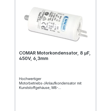
COMAR Motorkondensator, 8 µF,
450V, 6,3mm
Hochwertiger
Motorbetriebs-/Anlaufkondensator mit
Kunststoffgehäuse, M8-
Befestigungsgewinde und 6,3 mm
Flachsteckanschlüssen.Technische
Daten:Kapazität: 8,0 µF Kapazitätstoleranz: ±
5 % Nennspannung: 450 V~ Nennfrequenz:
50/60 Hz Betriebstemperatur: -25...+85