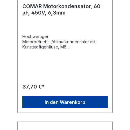
COMAR Motorkondensator, 60
µF, 450V, 6,3mm
Hochwertiger
Motorbetriebs-/Anlaufkondensator mit
Kunststoffgehäuse, M8-
Befestigungsgewinde und 6,3 mm
Flachsteckanschlüssen.Technische
Daten:Kapazität: 60,0 µF Kapazitätstoleranz:
± 5 % Nennspannung: 450
V~ Nennfrequenz: 50/60
Hz Betriebstemperatur: -25...+85
°C Anwendungsklasse: 400 V-B 10000 h
37,70 €*
(HPFNT), 450 V-C 3000 h
(HPFPU) Befestigung: M8 Anschluss: 6,3 mm
Flachstecker Ausführung: radial Maße ohne
In den Warenkorb
Gewinde und Anschlüsse (ØxL): 50x120 mm