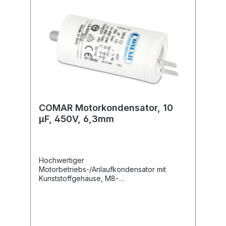
COMAR Motorkondensator, 10
µF, 450V, 6,3mm
Hochwertiger
Motorbetriebs-/Anlaufkondensator mit
Kunststoffgehäuse, M8-
Befestigungsgewinde und 6,3 mm
Flachsteckanschlüssen.Technische
Daten:Kapazität: 10,0 µF Kapazitätstoleranz:
± 5 % Nennspannung: 450
V~ Nennfrequenz: 50/60