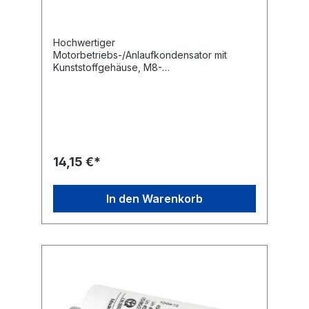
Hochwertiger
Motorbetriebs-/Anlaufkondensator mit
Kunststoffgehäuse, M8-
Befestigungsgewinde und 6,3 mm
Flachsteckanschlüssen.Technische
Daten:Kapazität: 12,0 µF Kapazitätstoleranz:
± 5 % Nennspannung: 450
V~ Nennfrequenz: 50/60
Hz Betriebstemperatur: -25...+85
°C Anwendungsklasse: 400 V-B 10000 h
14,15 €*
(HPFNT), 450 V-C 3000 h
(HPFPU) Befestigung: M8 Anschluss: 6,3 mm
Flachstecker Ausführung: radial Maße ohne
In den Warenkorb
Gewinde und Anschlüsse (ØxL): 35x70 mm