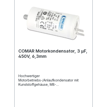
COMAR Motorkondensator, 3 µF,
450V, 6,3mm
Hochwertiger
Motorbetriebs-/Anlaufkondensator mit
Kunststoffgehäuse, M8-
Befestigungsgewinde und 6,3 mm
Flachsteckanschlüssen.Technische
Daten:Kapazität: 3,0 µF Kapazitätstoleranz: ±
5 % Nennspannung: 450 V~ Nennfrequenz:
50/60 Hz Betriebstemperatur: -25...+85