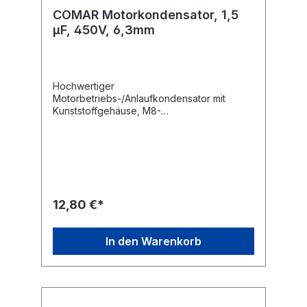
COMAR Motorkondensator, 1,5
µF, 450V, 6,3mm
Hochwertiger
Motorbetriebs-/Anlaufkondensator mit
Kunststoffgehäuse, M8-
Befestigungsgewinde und 6,3 mm
Flachsteckanschlüssen.Technische
Daten:Kapazität: 1,5 µF Kapazitätstoleranz: ±
5 % Nennspannung: 450 V~ Nennfrequenz:
50/60 Hz Betriebstemperatur: -25...+85
°C Anwendungsklasse: 400 V-B 10000 h
(HPFNT), 450 V-C 3000 h
12,80 €*
(HPFPU) Befestigung: M8 Anschluss: 6,3 mm
Flachstecker Ausführung: radial Maße ohne
Gewinde und Anschlüsse (ØxL): 25x57 mm
In den Warenkorb