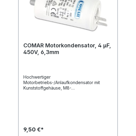
COMAR Motorkondensator, 4 µF,
450V, 6,3mm
Hochwertiger
Motorbetriebs-/Anlaufkondensator mit
Kunststoffgehäuse, M8-
Befestigungsgewinde und 6,3 mm
Flachsteckanschlüssen.Technische
Daten:Kapazität: 4,0 µF Kapazitätstoleranz: ±
5 % Nennspannung: 450 V~ Nennfrequenz:
50/60 Hz Betriebstemperatur: -25...+85
°C Anwendungsklasse: 400 V-B 10000 h
(HPFNT), 450 V-C 3000 h
9,50 €*
(HPFPU) Befestigung: M8 Anschluss: 6,3 mm