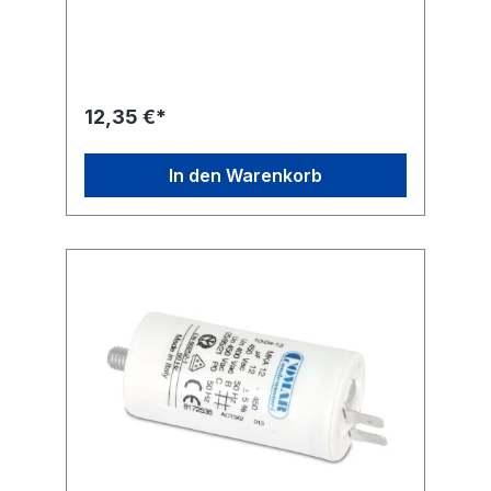
Flachsteckanschlüssen.Technische
Daten:Kapazität: 6,0 µF Kapazitätstoleranz: ±
5 % Nennspannung: 450 V~ Nennfrequenz:
50/60 Hz Betriebstemperatur: -25...+85
°C Anwendungsklasse: 400 V-B 10000 h
(HPFNT), 450 V-C 3000 h
12,35 €*
(HPFPU) Befestigung: M8 Anschluss: 6,3 mm
Flachstecker Ausführung: radial Maße ohne
Gewinde und Anschlüsse (ØxL): 30x57 mm
In den Warenkorb