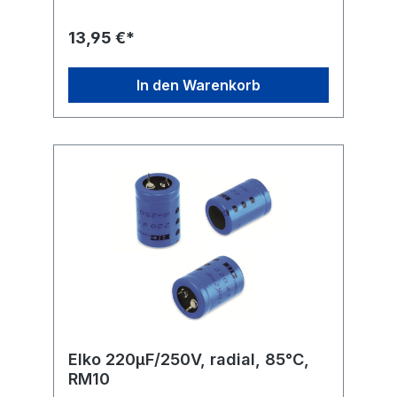
°C Anwendungsklasse: 400 V-B 10000 h
(HPFNT), 450 V-C 3000 h
13,95 €*
(HPFPU) Befestigung: M8 Anschluss: 6,3 mm
Flachstecker Ausführung: radial Maße ohne
Gewinde und Anschlüsse (ØxL): 30x70 mm
In den Warenkorb
Elko 220µF/250V, radial, 85°C,
RM10