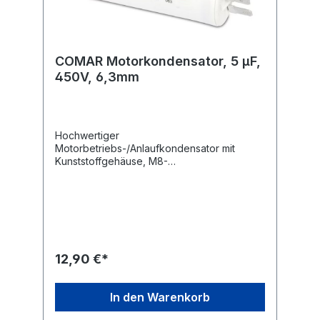
COMAR Motorkondensator, 5 µF,
450V, 6,3mm
Hochwertiger
Motorbetriebs-/Anlaufkondensator mit
Kunststoffgehäuse, M8-
Befestigungsgewinde und 6,3 mm
Flachsteckanschlüssen.Technische
Daten:Kapazität: 5,0 µF Kapazitätstoleranz: ±
5 % Nennspannung: 450 V~ Nennfrequenz:
50/60 Hz Betriebstemperatur: -25...+85
°C Anwendungsklasse: 400 V-B 10000 h
(HPFNT), 450 V-C 3000 h
12,90 €*
(HPFPU) Befestigung: M8 Anschluss: 6,3 mm
Flachstecker Ausführung: radial Maße ohne
Gewinde und Anschlüsse (ØxL): 30x57 mm
In den Warenkorb