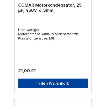
COMAR Motorkondensator, 25
µF, 450V, 6,3mm
Hochwertiger
Motorbetriebs-/Anlaufkondensator mit
Kunststoffgehäuse, M8-
Befestigungsgewinde und 6,3 mm
Flachsteckanschlüssen.Technische
Daten:Kapazität: 25,0 µF Kapazitätstoleranz:
± 5 % Nennspannung: 450
V~ Nennfrequenz: 50/60
Hz Betriebstemperatur: -25...+85
°C Anwendungsklasse: 400 V-B 10000 h
21,00 €*
(HPFNT), 450 V-C 3000 h
(HPFPU) Befestigung: M8 Anschluss: 6,3 mm
Flachstecker Ausführung: radial Maße ohne
In den Warenkorb
Gewinde und Anschlüsse (ØxL): 40x94 mm