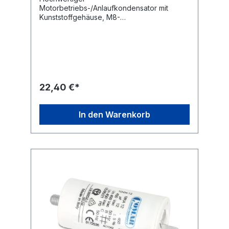
Motorbetriebs-/Anlaufkondensator mit
Kunststoffgehäuse, M8-
Befestigungsgewinde und 6,3 mm
Flachsteckanschlüssen.Technische
Daten:Kapazität: 40,0 µF Kapazitätstoleranz:
± 5 % Nennspannung: 450
V~ Nennfrequenz: 50/60
Hz Betriebstemperatur: -25...+85
°C Anwendungsklasse: 400 V-B 10000 h
22,40 €*
(HPFNT), 450 V-C 3000 h
(HPFPU) Befestigung: M8 Anschluss: 6,3 mm
Flachstecker Ausführung: radial Maße ohne
In den Warenkorb
Gewinde und Anschlüsse (ØxL): 45x94 mm