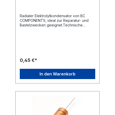
Radialer Elektrolytkondensator von BC
COMPONENTS, ideal zur Reparatur- und
Bastelzwecken geeignet.Technische
Daten:Kapazität: 220 µF
±20% Nennspannung: 250 V Bauform:
radial Rastermaß: 10 mm Maße(ØxL):
25,20x36 mm
0,45 €*
In den Warenkorb