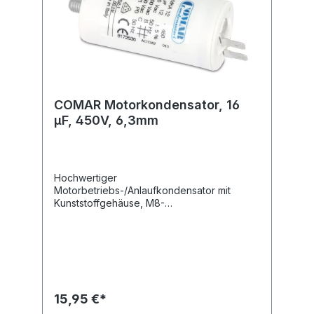
COMAR Motorkondensator, 16
µF, 450V, 6,3mm
Hochwertiger
Motorbetriebs-/Anlaufkondensator mit
Kunststoffgehäuse, M8-
Befestigungsgewinde und 6,3 mm
Flachsteckanschlüssen.Technische
Daten:Kapazität: 16,0 µF Kapazitätstoleranz:
± 5 % Nennspannung: 450
V~ Nennfrequenz: 50/60
Hz Betriebstemperatur: -25...+85
°C Anwendungsklasse: 400 V-B 10000 h
15,95 €*
(HPFNT), 450 V-C 3000 h