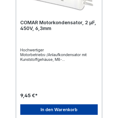
COMAR Motorkondensator, 2 µF,
450V, 6,3mm
Hochwertiger
Motorbetriebs-/Anlaufkondensator mit
Kunststoffgehäuse, M8-
Befestigungsgewinde und 6,3 mm
Flachsteckanschlüssen.Technische
Daten:Kapazität: 2 µF Kapazitätstoleranz: ± 5
% Nennspannung: 450 V~ Nennfrequenz:
50/60 Hz Betriebstemperatur: -25...+85
°C Anwendungsklasse: 400 V-B 10000 h
(HPFNT), 450 V-C 3000 h
9,45 €*
(HPFPU) Befestigung: M8 Anschluss: 6,3 mm
Flachstecker Ausführung: radial Maße ohne
Gewinde und Anschlüsse (ØxL): 25x57 mm
In den Warenkorb