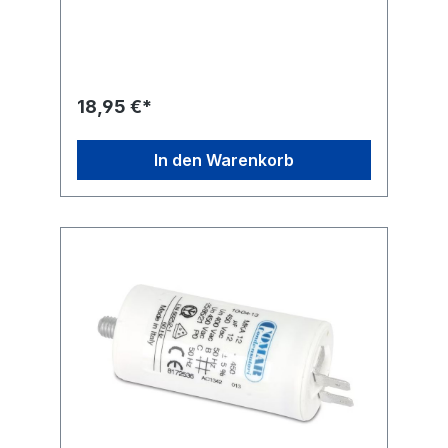
Flachsteckanschlüssen.Technische
Daten:Kapazität: 20,0 µF Kapazitätstoleranz:
± 5 % Nennspannung: 450
V~ Nennfrequenz: 50/60
Hz Betriebstemperatur: -25...+85
°C Anwendungsklasse: 400 V-B 10000 h
18,95 €*
(HPFNT), 450 V-C 3000 h
(HPFPU) Befestigung: M8 Anschluss: 6,3 mm
Flachstecker Ausführung: radial Maße ohne
In den Warenkorb
Gewinde und Anschlüsse (ØxL): 40x70 mm