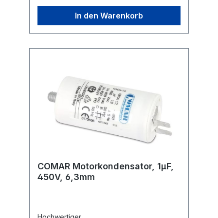
(HPFPU) Befestigung: M8 Anschluss: 6,3 mm
Flachstecker Ausführung: radial Maße ohne
In den Warenkorb
Gewinde und Anschlüsse (ØxL): 40x70 mm
COMAR Motorkondensator, 1µF,
450V, 6,3mm
Hochwertiger