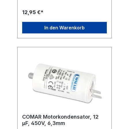
Hz Betriebstemperatur: -25...+85
°C Anwendungsklasse: 400 V-B 10000 h
12,95 €*
(HPFNT), 450 V-C 3000 h
(HPFPU) Befestigung: M8 Anschluss: 6,3 mm
Flachstecker Ausführung: radial Maße ohne
In den Warenkorb
Gewinde und Anschlüsse (ØxL): 30x70 mm
COMAR Motorkondensator, 12
µF, 450V, 6,3mm