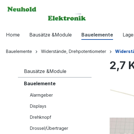
springen
Zur Hauptnavigation springen
Home
Bausätze &Module
Bauelemente
Lage
Bauelemente
Widerstände, Drehpotentiometer
Widerstä
2,7 
Bausätze &Module
Bauelemente
Bildergaleri
Alarmgeber
Displays
Drehknopf
Drossel/Übertrager