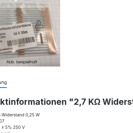
ung
ktinformationen "2,7 KΩ Widers
t-Widerstand 0,25 W
207
Ω ± 5% 250 V