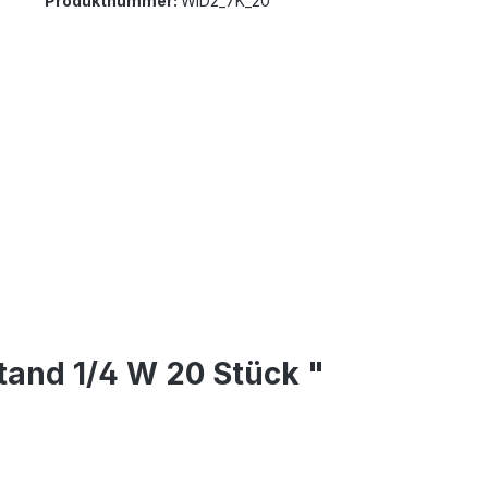
Produktnummer:
WID2_7K_20
tand 1/4 W 20 Stück "