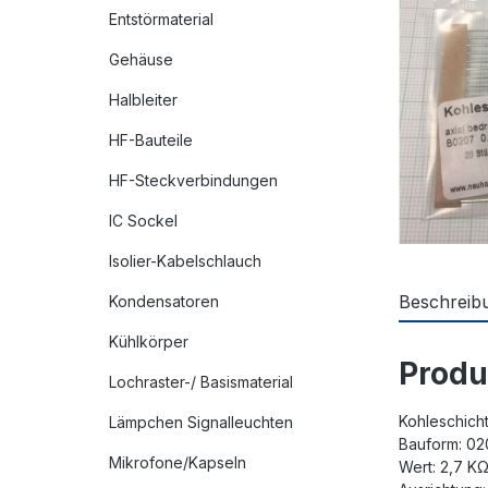
Entstörmaterial
Gehäuse
Halbleiter
HF-Bauteile
HF-Steckverbindungen
IC Sockel
Isolier-Kabelschlauch
Beschreib
Kondensatoren
Kühlkörper
Produ
Lochraster-/ Basismaterial
Kohleschich
Lämpchen Signalleuchten
Bauform: 0
Mikrofone/Kapseln
Wert: 2,7 K