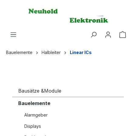
alt springen
Ware
Bauelemente
Halbleiter
Linear ICs
Bausätze &Module
Bauelemente
Alarmgeber
Displays