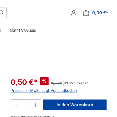
0,00 €*
Z
Sat/TV/Audio
0,50 €*
%
2,95 €*
(83.05% gespart)
Preise inkl. MwSt. zzgl. Versandkosten
Produkt Anzahl: Gib den gewünschte
In den Warenkorb