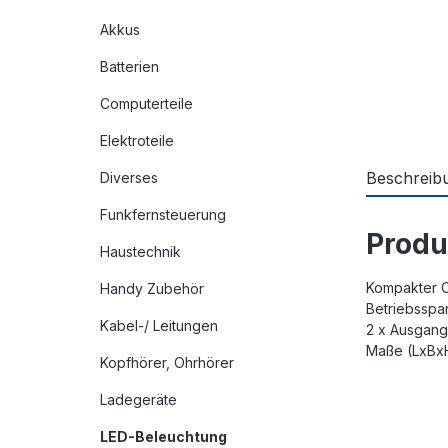
Akkus
Batterien
Computerteile
Elektroteile
Beschreib
Diverses
Funkfernsteuerung
Produ
Haustechnik
Kompakter C
Handy Zubehör
Betriebsspa
Kabel-/ Leitungen
2 x Ausgang
Maße (LxBxH
Kopfhörer, Ohrhörer
Ladegeräte
LED-Beleuchtung