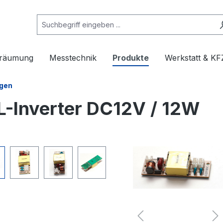
rräumung
Messtechnik
Produkte
Werkstatt & KF
gen
-Inverter DC12V / 12W
e überspringen