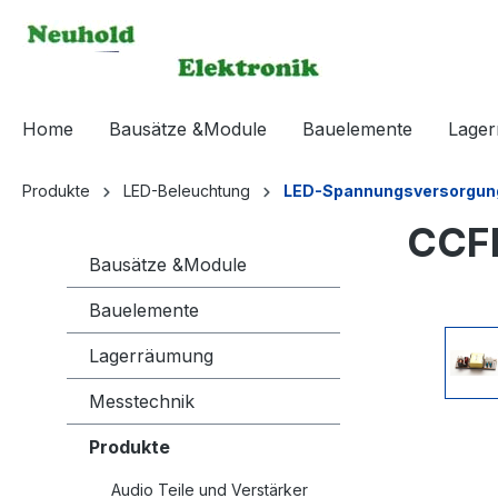
springen
Zur Hauptnavigation springen
Home
Bausätze &Module
Bauelemente
Lage
Produkte
LED-Beleuchtung
LED-Spannungsversorgun
CCFL
Bausätze &Module
Bauelemente
Bildergaleri
Lagerräumung
Messtechnik
Produkte
Audio Teile und Verstärker