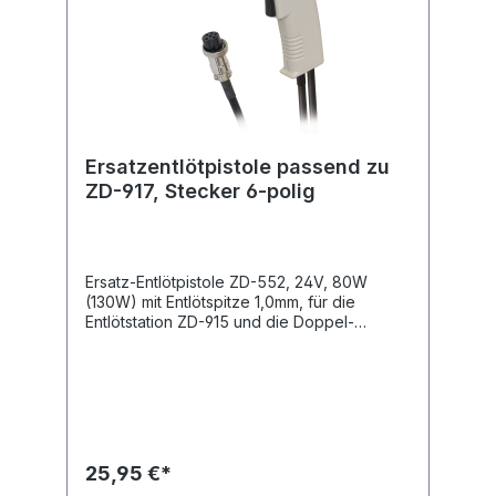
Ersatzentlötpistole passend zu
ZD-917, Stecker 6-polig
Ersatz-Entlötpistole ZD-552, 24V, 80W
(130W) mit Entlötspitze 1,0mm, für die
Entlötstation ZD-915 und die Doppel-
Lötstation ZD-917.Ergonomisch vorteilhaftes
Werkzeug zum Aufheizen und
anschließendem Absaugen des
Lötzinns.Technische Daten
Stromversorgung: 24V Gleichstrom
Leistungsaufnahme: 80/130W Stecker: 6-
polige Buchse
25,95 €*