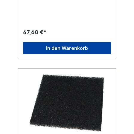
leicht - nimmt wenig Platz am Arbeitsplatz
weg und ist einfach zu
transportieren Perfekt auch für den mobilen
Einsatz Lötkolben und Heißluftkolben
werden getrennt voneinander
gesteuert Temperatur ist präzise
47,60 €*
einstellbar Temperatur wird über farbige
LED-Displays angezeigt mit
Hintergrundbeleuchtung Großer
In den Warenkorb
Temperaturbereich: 180℃~480℃
Lötkolben, 100℃~500℃ Heißluftkolben Mit
hochwertigen Keramik-Heizelementen für
schnelles Aufheizen Kompakter Lötkolben
mit ergonomischem Design - liegt angenehm
in der Hand Leichtgewicht: Nur 522g Mit
automatischer Sleep-Funktion: Lötkolben
und Heißluftkolben wechseln automatisch in
den Ruhemodus nach 20 Minuten Inaktivität
Nutzt die populären 900M
Lötspitzen Praktisches Zubehör im
Lieferumfang: Lötkolbenständer und
Heißluftkolbenständer aus Metall,
Reinigungsschwamm, 2
Heißluftdüsen Vielseitig einsetzbar, ideal für
Elektroniker, Ingenieure, Bastler und