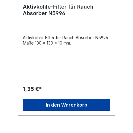
Heimwerker Deutsche Marke PCWork:
Aktivkohle-Filter für Rauch
Hochwertiges und konformes Produkt,
Absorber N5996
entspricht allen EU
Sicherheitsnormen Lieferumfang: Station, 2x
Heißluftdüsen, 1x Lötspitze, 1x
Lötkolbenständer, 1x Heißluftkolbenständer,
Mehrsprachige Anleitung (EN, DE, PT, FR,
Aktivkohle-Filter für Rauch Absorber N5996
GR, IT, ES, ET)
Maße 130 x 130 x 10 mm.
1,35 €*
In den Warenkorb