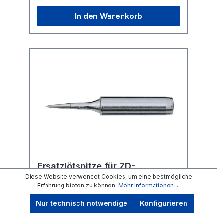
In den Warenkorb
Ersatzlötspitze für ZD-
8906N/ZD-8919/ZD-8903A
Diese Website verwendet Cookies, um eine bestmögliche
Erfahrung bieten zu können.
Mehr Informationen ...
Bleistiftform 0,4 mm
Nur technisch notwendige
Konfigurieren
Ersatzlötspitze für ZD-8906N/ZD-8919/ZD-