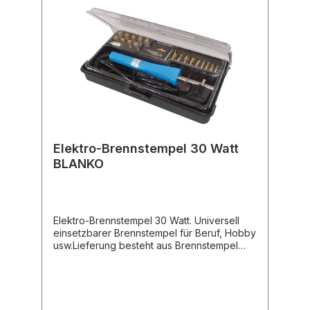
Elektro-Brennstempel 30 Watt
BLANKO
Elektro-Brennstempel 30 Watt. Universell
einsetzbarer Brennstempel für Beruf, Hobby
usw.Lieferung besteht aus Brennstempel
(auch als Lötkolben geeignet) mit 23
verschieden Aufsätzen und Adapter zur
Aufnahme eines Messers, praktische
schlagfeste PlastikboxLänge der
Netzleitung ca. 1,25 mBetriebsspannung 230