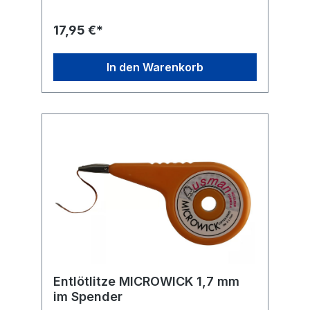
V / 50 HzMaße (L x T x H) ca. 240 x 140 x
40 mmGewicht 0,44 kg
17,95 €*
In den Warenkorb
Entlötlitze MICROWICK 1,7 mm
im Spender