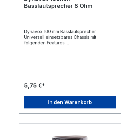
Basslautsprecher 8 Ohm
Dynavox 100 mm Basslautsprecher.
Universell einsetzbares Chassis mit
folgenden Features:
Gummisicke,Polypropylen-
Membrane.Technische Daten Typ: Dynavox
Basslautsprecher Chassis: 100 mm Leistung:
max. 30 W Impedanz: 8 Ohm
Frequenzbereich: 30 Hz - 220 Hz
Resonanzfrequenz: 100 Hz Schalldruck: 91
dB (+/- 3 dB) Magnet: 140g (70 x 32 x 10
5,75 €*
mm) Einbautiefe: ca. 44 mm
Lochkreisausschnitt: 94 mm Lochabstand: 115
mm (diagonal) Gewicht: 0,36 kg
In den Warenkorb