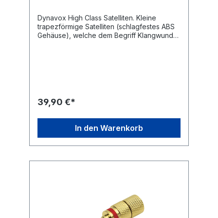
Dynavox High Class Satelliten. Kleine
trapezförmige Satelliten (schlagfestes ABS
Gehäuse), welche dem Begriff Klangwunder
mehr als gerecht werden. Bestückt mit
einem 65mm Minibass, Aufhängevorrichtung
(Gewindebohrung). Lieferung
paarweise.Technische Daten Typ: Dynavox
High Class Satelliten Leistung: 60 Watt
Impedanz: 4 Ohm Frequenzbereich: 50 - 20
kHz Schalldruck: 92 dB Anschluss: Klippfix-
39,90 €*
Anschlüsse Maße: (H x B x B x T) 130 x 95 x
45 x 100 mm Farbe: silber Gewicht: ca. 1,5
kg
In den Warenkorb