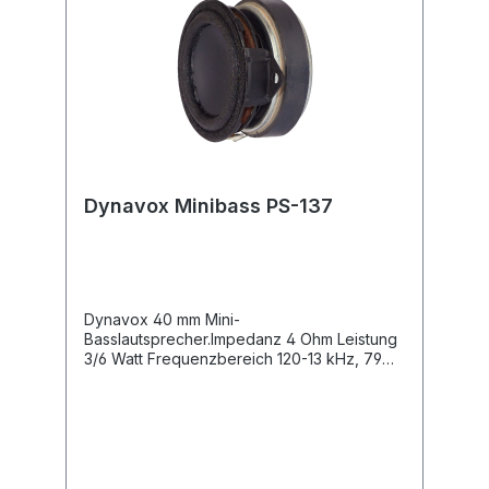
Dynavox Minibass PS-137
Dynavox 40 mm Mini-
Basslautsprecher.Impedanz 4 Ohm Leistung
3/6 Watt Frequenzbereich 120-13 kHz, 79
dB Lochkreisausschnitt 47.6 mm Einbautiefe
ca. 26 mm Mass für Befestigungslöcher ca.
54,5 mm.