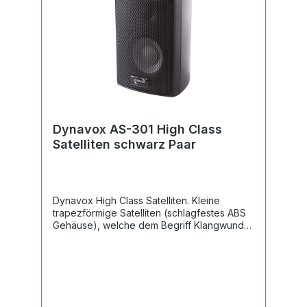
Dynavox AS-301 High Class
Satelliten schwarz Paar
Dynavox High Class Satelliten. Kleine
trapezförmige Satelliten (schlagfestes ABS
Gehäuse), welche dem Begriff Klangwunder
mehr als gerecht werden. Bestückt mit
einem 65mm Minibass, Aufhängevorrichtung
(Gewindebohrung). Lieferung
paarweise.Technische Daten Typ: Dynavox
High Class Satelliten Leistung: 60 Watt
Impedanz: 4 Ohm Frequenzbereich: 50 - 20