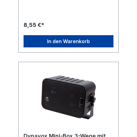
Frequenzbereich: 120 - 18000 Hz
Einbautiefe: ca. 25 mm Lochkreisausschnitt:
60 mm Außendurchmesser: 80 mm Farbe:
chrom Gewicht: ca. 120 g
8,55 €*
In den Warenkorb
Dynavox Mini-Box 3-Wege mit