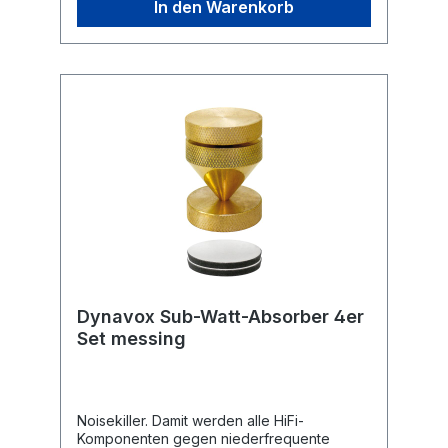
In den Warenkorb
HiFi Box mit Wandhalterung Anzahl Wege: 3
Leistung: 80 W (RMS) / 160 W (Max.)
Impedanz: 4 Ohm Frequenzbereich: 80 Hz -
20 kHz Wirkungsgrad: 88 dB (1W / 1m)
Hochtöner: 20 mm Mitteltöner: 50 mm
Tieftöner: 100 mm Farbe: weiß Maße: (B x T
x H) 140 x 140 x 210 mm (ohne Bügel)
Dynavox Sub-Watt-Absorber 4er
Set messing
Noisekiller. Damit werden alle HiFi-
Komponenten gegen niederfrequente