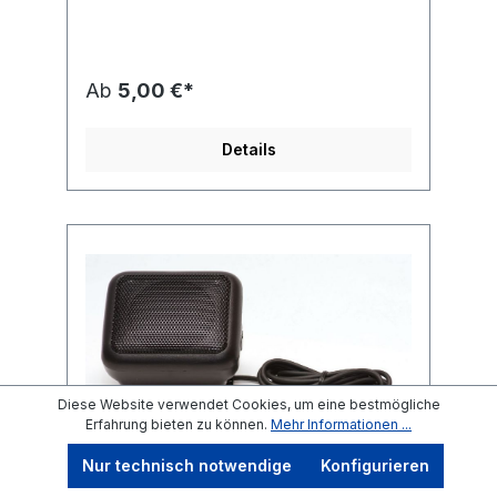
Übergangswiderstand erreicht. Ausgelegt
zur Aufnahme von Bananensteckern oder
zum direkten Einschrauben der
Lautsprecherleitung bis 6
Ab
5,00 €*
mm².Montagebohrung: 9,8
mmGewindelänge: 40 mm. Lieferumfang: 1
Set = 2 Stück (farblich kodiert schwarz/rot).
Details
Maße (Ø x L): 20 x 65 mmGewicht: 60 g.
Diese Website verwendet Cookies, um eine bestmögliche
Erfahrung bieten zu können.
Mehr Informationen ...
Nur technisch notwendige
Konfigurieren
Funklautsprecher extern mit 3W