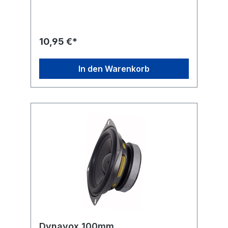
Metallkorb Technische Daten: Sinusleistung:
20 W Belastbarkeit (Musik): max. 30 W
Impedanz: 4 Ω Frequenzbereich: 95...22.000
Hz mittlerer Schalldruckpegel: 86 dB (1 W/1
10,95 €*
m) Resonanzfrequenz: 120 Hz Einbau-Tiefe:
46 mm Einbau-Ø: 116,5 mm Gewicht: 340 g
Farbe: schwarz
In den Warenkorb
Dynavox 100mm