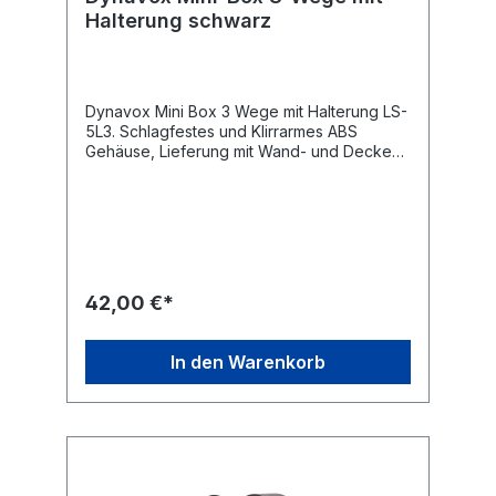
Halterung schwarz
Dynavox Mini Box 3 Wege mit Halterung LS-
5L3. Schlagfestes und Klirrarmes ABS
Gehäuse, Lieferung mit Wand- und Decken-
Halterung.Paarpreis.Technische Daten Typ:
Dynavox Mini Box 3 Wege mit Halterung
Leistung: 60 W Impedanz: 8 Ohm
Frequenzbereich: 80 - 20000 Hz Maße: 205
x 120 x 138 mm Farbe: schwarz Gewicht: 3
kg
42,00 €*
In den Warenkorb