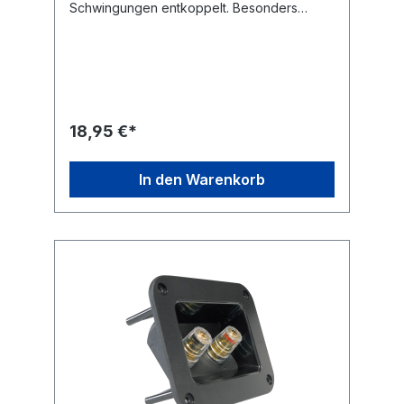
Schwingungen entkoppelt. Besonders
Boxen oder Plattenspieler. Resonanzen und
Rückkopplungen werden durch die
Spitzenauflage der Absorber vernichtet. Set
bestehend aus 4 Entkoppler mit 2-seitigem
Filzkleber. Höhenverstellbar durch
Feingewinde. Handgedrehtes und
blankpoliertes Rein-Messing.
18,95 €*
In den Warenkorb