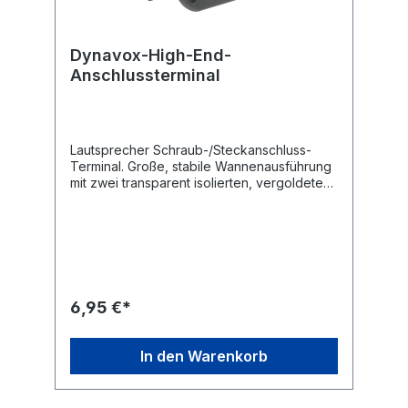
Dynavox-High-End-
Anschlussterminal
Lautsprecher Schraub-/Steckanschluss-
Terminal. Große, stabile Wannenausführung
mit zwei transparent isolierten, vergoldeten
Schraubklemmen zum Anschluss von
Bananensteckern oder Lautsprecherkabeln
bis 6 mm2. Durch die isolierte Oberfläche
wird ein Optimum an Kontaktsicherheit
geboten und durch die Goldbeschichtung
ein sehr geringer Übergangswiderstand
erreicht. Lieferung in Blisterverpackung,
6,95 €*
Farblich kodiert (schwarz/rot und +/-),
Maße: 125 x 95 x 50 mm, Gewicht: 115 g.
In den Warenkorb