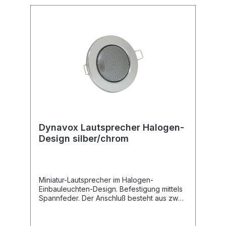
Wirkungsgrad: 85 dB Maße: Ø x Höhe ca.
50 x 30 mm Gewicht: 240 g
Dynavox Lautsprecher Halogen-
Design silber/chrom
Miniatur-Lautsprecher im Halogen-
Einbauleuchten-Design. Befestigung mittels
Spannfeder. Der Anschluß besteht aus zwei
Drähten deutlich gekennzeichnet mit + weiß
und - schwarz ca. 300 mm lang.Technische
Daten Leistung: max. 3 W Impedanz: 8 Ohm