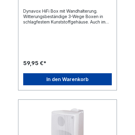
Dynavox HiFi Box mit Wandhalterung.
Witterungsbeständige 3-Wege Boxen in
schlagfestem Kunststoffgehäuse. Auch im
überdachten Außenbereich verwendbar.
Kompakte Bauweise und Befestigungsbügel
aus Metall für die Montage an der Wand
oder Decke. Bestückt mit Polypropylene
beschichteten 100 mm Tiefton-, 50 mm
Mittel- und 20 mm Hochton-Chassis,
Klippfix-Anschlüsse. Aufhänge-Vorrichtung
59,95 €*
am Lautsprecher, sowie Montagebügel
(verstellbar). Lieferung
paarweise.Technische Daten Typ: Dynavox
In den Warenkorb
HiFi Box mit Wandhalterung Anzahl Wege: 3
Leistung: 80 W (RMS) / 160 W (Max.)
Impedanz: 4 Ohm Frequenzbereich: 80 Hz -
20 kHz Wirkungsgrad: 88 dB (1W / 1m)
Hochtöner: 20 mm Mitteltöner: 50 mm
Tieftöner: 100 mm Farbe: schwarz Maße: (B
x T x H) 140 x 140 x 210 mm (ohne Bügel)