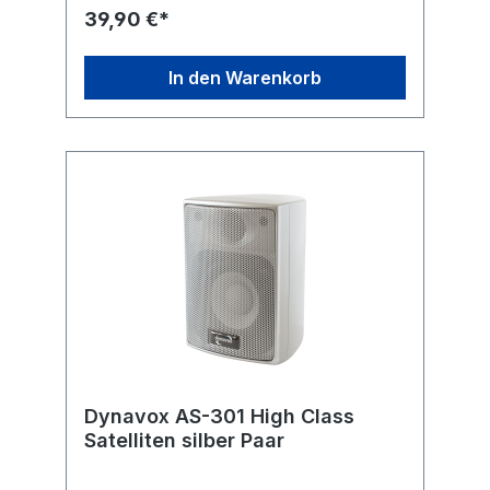
kHz Schalldruck: 92 dB Anschluss: Klippfix-
39,90 €*
Anschlüsse Maße: (H x B x B x T) 130 x 95 x
45 x 100 mm Farbe: schwarz Gewicht: ca. 1,5
kg
In den Warenkorb
Dynavox AS-301 High Class
Satelliten silber Paar