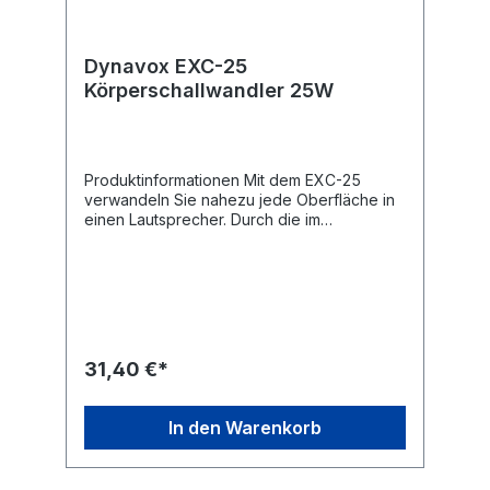
Dynavox EXC-25
Körperschallwandler 25W
Produktinformationen Mit dem EXC-25
verwandeln Sie nahezu jede Oberfläche in
einen Lautsprecher. Durch die im
Lieferumfang befindlichen 3M Klebepads
bzw. durch die Bohrungen am Grundkörper
lässt er sich mühelos mit allen erdenklichen
Flächen und Materialien (Holz, Metall, Glas)
und in allen erdenklichen Positionen
verbinden. Die Flächen dienen dabei dann
als Resonanzkörper und werden somit zum
31,40 €*
Lautsprecher. Die angegebenen
technischen Daten variieren mit dem
eingesetzten Resonanzkörper und dessen
In den Warenkorb
Fläche bzw. Dicke.Technische Daten Typ:
Dynavox EXC-25 Körperschallwandler
Leistung: max. 20 W Impedanz: 4 Ohm