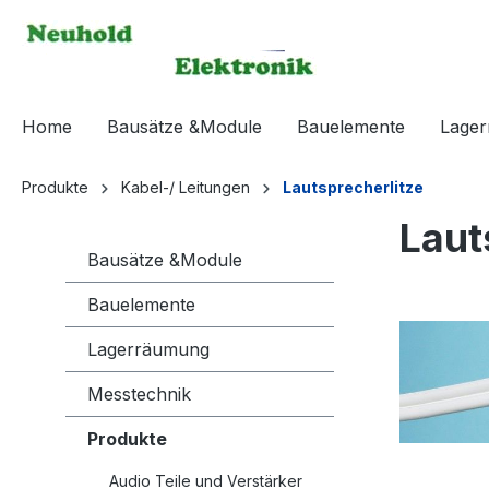
springen
Zur Hauptnavigation springen
Home
Bausätze &Module
Bauelemente
Lage
Produkte
Kabel-/ Leitungen
Lautsprecherlitze
Laut
Bausätze &Module
Bauelemente
Bildergaleri
Lagerräumung
Messtechnik
Produkte
Audio Teile und Verstärker