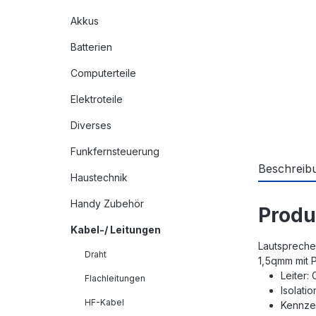
Akkus
Batterien
Computerteile
Elektroteile
Diverses
Funkfernsteuerung
Beschreib
Haustechnik
Handy Zubehör
Produ
Kabel-/ Leitungen
Lautsprecher
Draht
1,5qmm mit P
Leiter:
Flachleitungen
Isolati
HF-Kabel
Kennzei