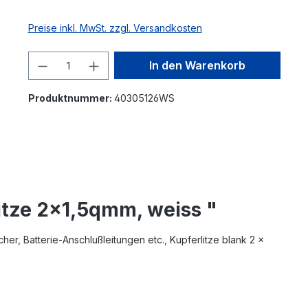
Preise inkl. MwSt. zzgl. Versandkosten
Produkt Anzahl: Gib den gewünschte
In den Warenkorb
Produktnummer:
40305126WS
itze 2x1,5qmm, weiss "
er, Batterie-Anschlußleitungen etc., Kupferlitze blank 2 x