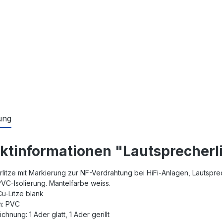
ung
ktinformationen "Lautsprecherl
litze mit Markierung zur NF-Verdrahtung bei HiFi-Anlagen, Lautsprech
VC-Isolierung. Mantelfarbe weiss.
 Cu-Litze blank
on: PVC
chnung: 1 Ader glatt, 1 Ader gerillt