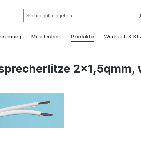
rräumung
Messtechnik
Produkte
Werkstatt & KF
sprecherlitze 2x1,5qmm, 
e überspringen