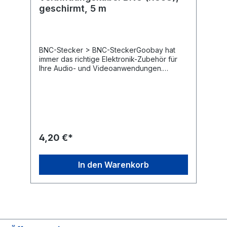
geschirmt, 5 m
BNC-Stecker > BNC-SteckerGoobay hat
immer das richtige Elektronik-Zubehör für
Ihre Audio- und Videoanwendungen.
Unsere BNC-Kabel und Steckverbinder
übermitteln Funk- und Video-Signale in
maximaler Qualität für ein kristallklares
Ergebnis ohne Störgeräusche. Die robuste
Konstruktion und hochwertigen Materialien
unserer Adapter, Buchsen und Stecker
sorgen für eine ideale Übertragung. Einfach.
4,20 €*
Alles. Passend!BNC-Stecker zur
Übertragung von Thin-Ethernet- bzw.
CheaperNet-SignalenImpedanz von 50
In den Warenkorb
Ohm BNC-Kabel werden insbesondere in
der Funk- und Videotechnik, z. B. für
stationäre Funkgeräte und Mikrofone,
eingesetzt. 2-fach geschirmtes Koaxialkabel
RG 58 mit vernickeltem BNC-
AnschlussLänge: 5 m