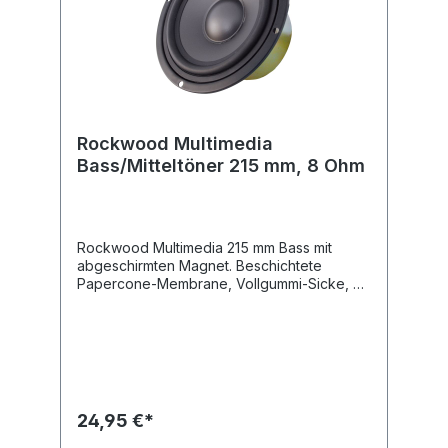
Rockwood Multimedia
Bass/Mitteltöner 215 mm, 8 Ohm
Rockwood Multimedia 215 mm Bass mit
abgeschirmten Magnet. Beschichtete
Papercone-Membrane, Vollgummi-Sicke, 25
mm Schwingspule, Leistung: 120
Watt.Frequenzbereich: 45 - 4500 Hz SPL:
85,2 dB Impedanz: 8 Ohm Magnetgewicht:
700g + 280g Lochkreisausschnitt: 195 mm
Einbautiefe: 95 mm Gewicht: 2 kg
24,95 €*