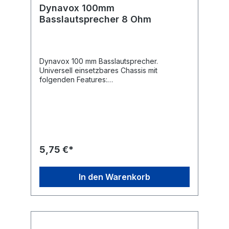
Dynavox 100mm
Basslautsprecher 8 Ohm
Dynavox 100 mm Basslautsprecher.
Universell einsetzbares Chassis mit
folgenden Features:
Gummisicke,Polypropylen-
Membrane.Technische Daten Typ: Dynavox
Basslautsprecher Chassis: 100 mm Leistung:
max. 30 W Impedanz: 8 Ohm
Frequenzbereich: 30 Hz - 220 Hz
Resonanzfrequenz: 100 Hz Schalldruck: 91
dB (+/- 3 dB) Magnet: 140g (70 x 32 x 10
5,75 €*
mm) Einbautiefe: ca. 44 mm
Lochkreisausschnitt: 94 mm Lochabstand: 115
mm (diagonal) Gewicht: 0,36 kg
In den Warenkorb