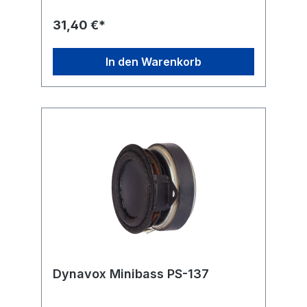
verbinden. Die Flächen dienen dabei dann
als Resonanzkörper und werden somit zum
31,40 €*
Lautsprecher. Die angegebenen
technischen Daten variieren mit dem
eingesetzten Resonanzkörper und dessen
In den Warenkorb
Fläche bzw. Dicke.Technische Daten Typ:
Dynavox EXC-25 Körperschallwandler
Leistung: max. 20 W Impedanz: 4 Ohm
Wirkungsgrad: 85 dB Maße: Ø x Höhe ca.
50 x 30 mm Gewicht: 240 g
Dynavox Minibass PS-137