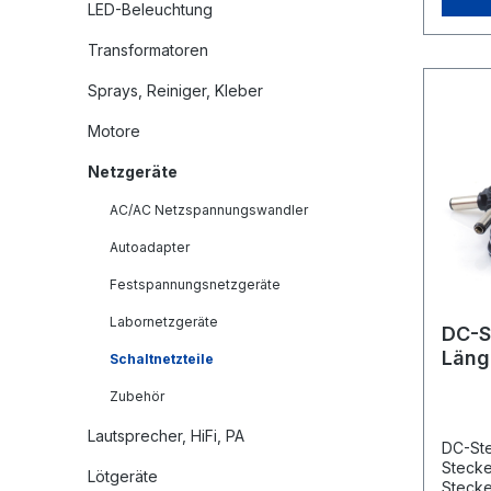
Ladege
LED-Beleuchtung
der La
Geräte
Transformatoren
Kopfhö
zugesc
Sprays, Reiniger, Kleber
versor
Geräte
Motore
Smartp
und üb
Netzgeräte
Powerb
und le
AC/AC Netzspannungswandler
Tasch
Netzte
Autoadapter
auf Re
Techno
Festspannungsnetzgeräte
schnel
und ei
Labornetzgeräte
DC-St
Bauwei
Läng
herköm
Schaltnetzteile
Power 
Zubehör
verfüg
besond
Lautsprecher, HiFi, PA
Lademe
DC-Stecke
Ausgab
Stecke
Lötgeräte
angesc
Stecke