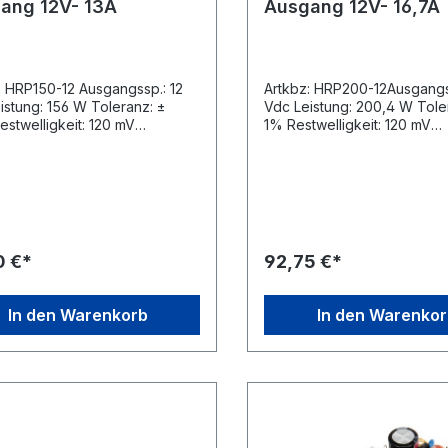
ang 12V- 13A
Ausgang 12V- 16,7A
: HRP150-12 Ausgangssp.: 12
Artkbz: HRP200-12Ausgangs
istung: 156 W Toleranz: ±
Vdc Leistung: 200,4 W Tole
estwelligkeit: 120 mV
1% Restwelligkeit: 120 mV
tärke: 0 A - 13 A
Stromstärke: 0 A - 16,7 A
rsaleingang ◦Schutz gegen
◦Universaleingang ◦Schutz
hluss, Überlast und
Kurzschluss, Überlast und
annung ◦PFC-Funktion ◦hohe
Überspannung ◦PFC-Funkti
onssicherheit ◦Kühlung durch
Funktionssicherheit ◦Kühlun
Konvektion ◦100% getestet
freie Konvektion ◦100% get
Volllast ◦UL, TÜV, CB und CE
unter Volllast ◦UL, TÜV, CB
0 €*
92,75 €*
t ◦5 Jahre Garantie
geprüft ◦5 Jahre Garantie
heitsstandards: UL60950-1,
Sicherheitsstandards: UL60
N60950-1 EMC Standards:
TÜV EN60950-1 EMC Standa
In den Warenkorb
In den Warenko
2 Class B, EN61000-3-2,3,
EN55022 Class B, EN61000-
0-4-2,3,4,5,6,8,11, ENV50204
EN61000-4-2,3,4,5,6,8,11,
24, EN61000-6-2
EN55024, EN61000-6-2
ungen (L x B x H): 159 x 97 x
Abmessungen (L x B x H): 1
38 mm