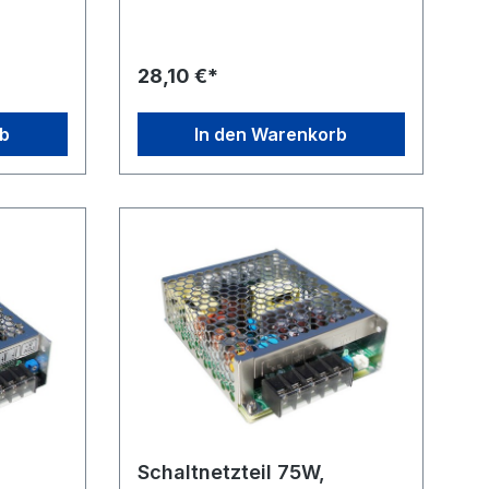
ontakt-
cm, Doppelnut- auf Euro-Stecker.
g ca. 175
Kabellänge Ausgang ca. 115 cm, mit
ilter, 5,5
Ferritkern als Entstörfilter, 5,5 x 2,1
mm DC-Hohlstecker. Gehäusemaße
28,10 €*
L x B x
(L x B x T): 133 x 58 x 30 mm.
Gewicht 0,36 kg.
rb
In den Warenkorb
,
Schaltnetzteil 75W,