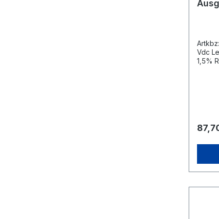
Ausg
Artkbz
Vdc Le
1,5% R
Stroms
◦Unive
Kurzsc
Übersp
Funkti
freie 
unter 
87,7
geprüf
Sicher
TÜV E
EN5502
EN6100
EN550
Abmess
38 mm