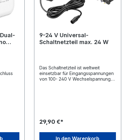
Dual-
9-24 V Universal-
no
Schaltnetzteil max. 24 W
r
Das Schaltnetzteil ist weltweit
chluss
einsetzbar für Eingangsspannungen
von 100- 240 V Wechselspannung.
kte
Kurzschluss- und
 und
Überlastungsschutz. Die Polarität ist
 und
beim Ausgangsstecker veränderbar.
om
sorgt für stabilisierten Gleichstrom mit
 Von 0
einer Stromstärke von 1500 mA
r
wählbare Ausgangsspannung von 9
as
bis 24 V 8 Adapterstecker für den
29,90 €*
 50 % in
Anschluss gängiger, elektrischer
s zu 4x
Geräte bis zu 94%
Energieeinsparung im Stand-By-
rb
In den Warenkorb