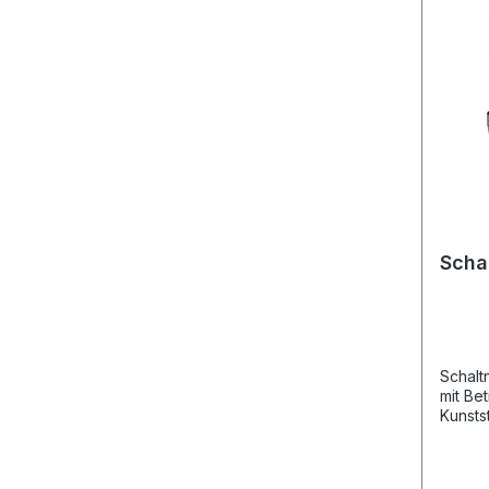
Schal
Schaltn
mit Be
Kunsts
Entstö
Schalt
Eingan