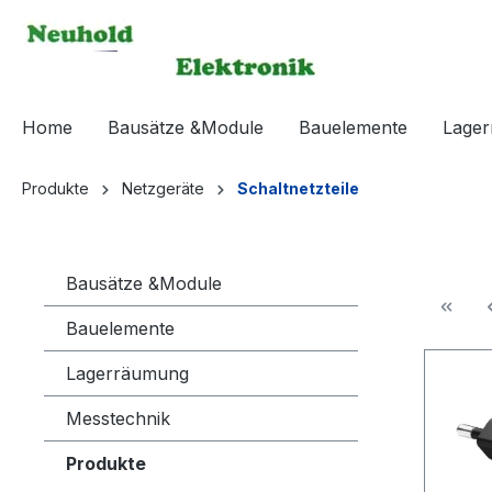
springen
Zur Hauptnavigation springen
Home
Bausätze &Module
Bauelemente
Lage
Produkte
Netzgeräte
Schaltnetzteile
Bausätze &Module
Bauelemente
Lagerräumung
Messtechnik
Produkte