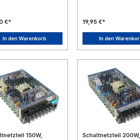
nnung/Strom Ausgang: 12 V /
cm, Kaltgeräte- auf Schutzk
DC) Anschlussstecker:
Stecker. Kabellänge Ausgan
nut- auf Euro-Stecker
cm, mit Ferritkern als Entstörf
r) 5,5 x 2,1 mm DC-
x 2,1 mm DC-
0 €*
19,95 €*
ecker (sekundär) Maße: (L x B
Hohlstecker.Gehäusemaße (
70 x 65 x 42 mm (Kabellänge
T): 115 x 50 x 30 mm.
itung) ca. 120 cm (Kabellänge
In den Warenkorb
In den Warenko
g) ca. 115 cm Gewicht: 0,54
ltnetzteil 150W,
Schaltnetzteil 200W