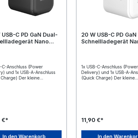
 USB-C PD GaN Dual-
20 W USB-C PD GaN 
ellladegerät Nano
Schnellladegerät Na
arz
weiß
-C-Anschluss (Power
1x USB-C-Anschluss (Powe
ry) und 1x USB-A-Anschluss
Delivery) und 1x USB-A-Ans
 Charge) Der kleine
(Quick Charge) Der kleine
ewürfel ist die perfekte
Energiewürfel ist die perfe
ersorgung zu Hause und
Stromversorgung zu Hause
egs und lädt schnell und
unterwegs und lädt schnell
ässig jedes Gerät, vom
zuverlässig jedes Gerät, v
hone bis zum Tablet. Von 0
Smartphone bis zum Tablet.
 in nur 30 Minuten: Per
auf 50 in nur 30 Minuten: Pe
llademodus erzielt das
Schnelllademodus erzielt d
 €*
11,90 €*
il eine Aufladung von 50 % in
Netzteil eine Aufladung von
 Minuten und damit bis zu 4x
nur 30 Minuten und damit bi
ler als Standard-
schneller als Standard-
In den Warenkorb
In den Warenko