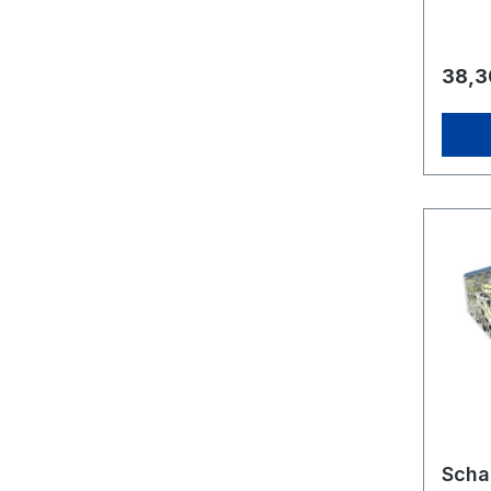
Hz Spa
10 A (
Doppel
(primä
38,3
Hohlst
x T) 1
Netzle
Ausgan
kg
Scha