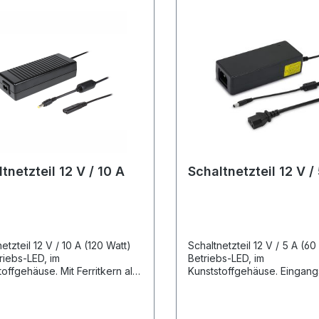
tnetzteil 12 V / 10 A
Schaltnetzteil 12 V /
etzteil 12 V / 10 A (120 Watt)
Schaltnetzteil 12 V / 5 A (60
triebs-LED, im
Betriebs-LED, im
toffgehäuse. Mit Ferritkern als
Kunststoffgehäuse. Eingan
rfilter.Technische Daten Typ:
ng: 100 - 240 V (AC) / 50 -
netzteil Spannung/Strom
Hz. Ausgangsspannung: 12 V
g: 100 - 240 V (AC) / 50 - 60
(DC). Kabellänge Netzleitun