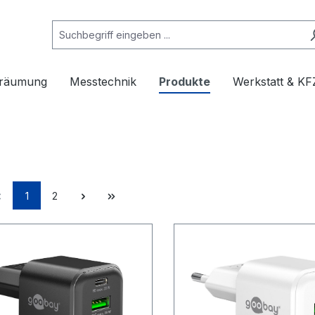
rräumung
Messtechnik
Produkte
Werkstatt & KF
1
2