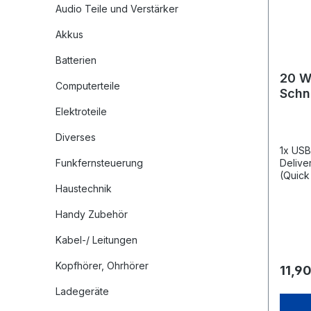
Audio Teile und Verstärker
Akkus
Batterien
20 W
Computerteile
Schn
schw
Elektroteile
Diverses
1x USB
Funkfernsteuerung
Delive
(Quick
Energi
Haustechnik
Stromv
unterw
Handy Zubehör
zuverl
Smartp
Kabel-/ Leitungen
auf 50
Schnel
Kopfhörer, Ohrhörer
11,90
Netzte
nur 30
Ladegeräte
schnel