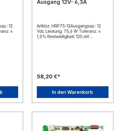
Ausgang 12V- 6,3A
sp.: 12
Artkbz: HRP75-12Ausgangssp.: 12
ranz: ±
Vdc Leistung: 75,6 W Toleranz: ±
1,5% Restwelligkeit: 120 mV
Stromstärke: 0 A - 6,3 A
 gegen
◦Universaleingang ◦Schutz gegen
Kurzschluss, Überlast und
on ◦hohe
Überspannung ◦PFC-Funktion ◦hohe
g durch
Funktionssicherheit ◦Kühlung durch
estet
freie Konvektion ◦100% getestet
 und CE
unter Volllast ◦UL, TÜV, CB und CE
58,20 €*
geprüft ◦5 Jahre Garantie
950-1,
Sicherheitsstandards: UL60950-1,
rds:
TÜV EN60950-1 EMC Standards:
rb
In den Warenkorb
3-2,3,
EN55022 Class B, EN61000-3-2,3,
 ENV50204
EN61000-4-2,3,4,5,6,8,11, ENV50204
EN55024, EN61000-6-2
99 x 98 x
Abmessungen (L x B x H): 129 x 98 x
38 mm